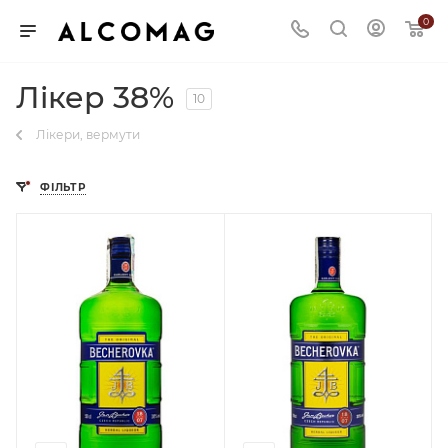
0
Лікер 38%
10
Лікери, вермути
ФІЛЬТР