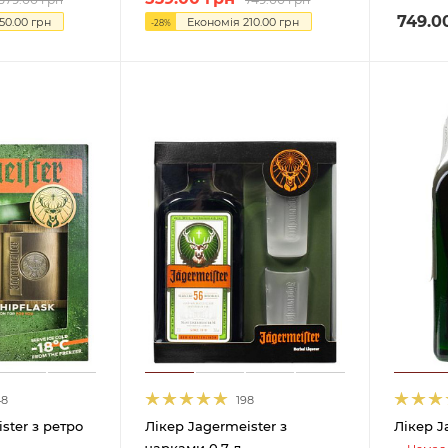
749.0
150.00
грн
Економія
210.00
грн
-
28
%
48
198
ster з ретро
Лікер Jagermeister з
Лікер J
чарками 0.7 л