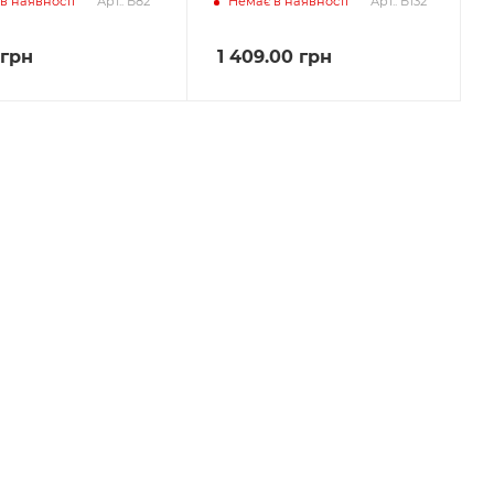
в наявності
Немає в наявності
Арт.: Б82
Арт.: Б132
грн
1 409.00
грн