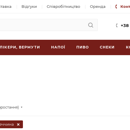
ставка
Відгуки
Співробітництво
Оренда
Кон
+38
ЛІКЕРИ, ВЕРМУТИ
НАПОЇ
ПИВО
СНЕКИ
К
зростання)
еччина