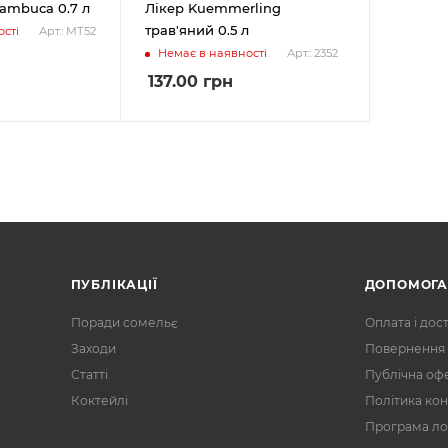
Sambuca 0.7 л
Лікер Kuemmerling
трав'яний 0.5 л
сті
Арт.: МТ52
Немає в наявності
Арт.: 2352
137.00
грн
ПУБЛІКАЦІЇ
ДОПОМОГ
Поради сомельє
Оплата і дос
Заходи
Повернення 
Статті
Публічна оф
Коктейлі
Політика кон
Програма ло