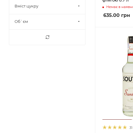
Нідерланди
17
Вміст цукру
Немає в наявно
Німеччина
10
635.00
грн
Об`єм
ПАР
4
Польща
16
США
13
Таїланд
1
Україна
23
Франція
9
Чехія
11
31