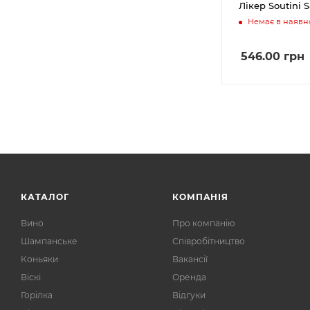
Лікер Soutini 
Немає в наявно
546.00
грн
КАТАЛОГ
КОМПАНІЯ
Вино
Про компанію
Шампанське
Співробітництво
Коньяки
Вакансії
Віскі
Оренда
Горілка
Відгуки