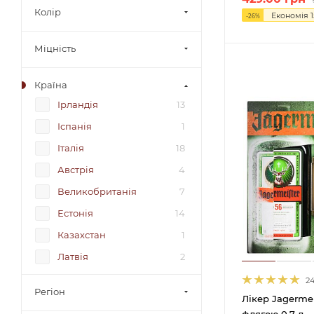
Колір
Економія
-
26
%
Міцність
Країна
Ірландія
13
Іспанія
1
Італія
18
Австрія
4
Великобританія
7
Естонія
14
Казахстан
1
Латвія
2
Литва
5
2
Регіон
Лікер Jagermei
Мексика
2
флягою 0.7 л