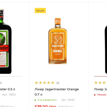
Акція
30
22
ster 0.5 л
Лікер Jagermeister Orange
Лікер J
0.7 л
Немає 
Арт.: 15820
Є в наявності
Арт.: 18461
539.00
грн
579.00
грн
749.00
грн