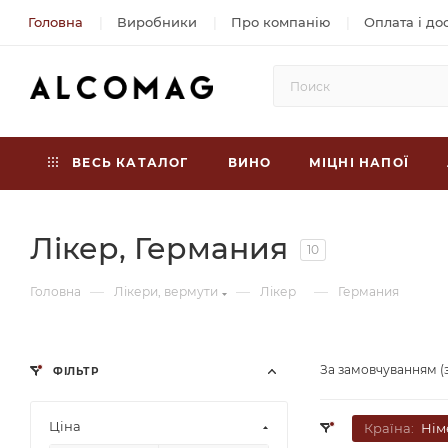
Головна
Виробники
Про компанію
Оплата і до
ВЕСЬ КАТАЛОГ
ВИНО
МІЦНІ НАПОЇ
Лікер, Германия
10
—
—
—
Головна
Лікери, вермути
Лікер
Германия
За замовчуванням (
ФІЛЬТР
Ціна
Країна:
Нім