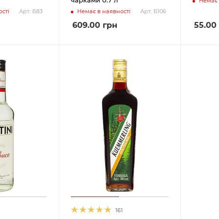
Немає 
сті
Немає в наявності
Арт.: Б83
Арт.: Б106
609.00
грн
55.00
161