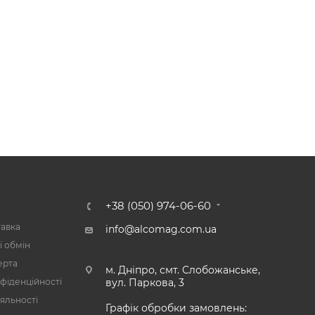
А
+38 (050) 974-06-60
тавка
info@alcomag.com.ua
і обмін
ерта
м. Дніпро, смт. Слобожанське,
фіденційності
вул. Паркова, 3
яльності
Графік обробки замовлень: