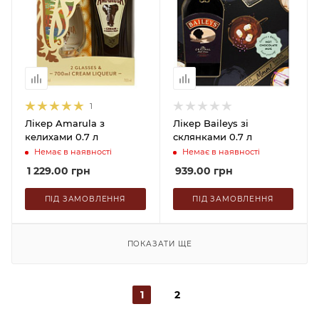
1
Лікер Amarula з
Лікер Baileys зі
келихами 0.7 л
склянками 0.7 л
Немає в наявності
Немає в наявності
1 229.00
грн
939.00
грн
ПІД ЗАМОВЛЕННЯ
ПІД ЗАМОВЛЕННЯ
ПОКАЗАТИ ЩЕ
1
2