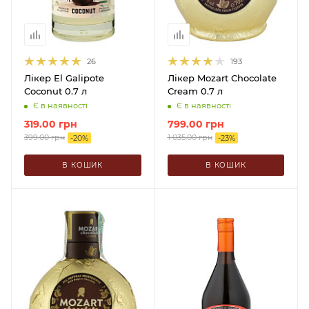
26
193
Лікер El Galipote
Лікер Mozart Chocolate
Coconut 0.7 л
Cream 0.7 л
Є в наявності
Є в наявності
319.00
грн
799.00
грн
399.00
грн
1 035.00
грн
-
20
%
-
23
%
В КОШИК
В КОШИК