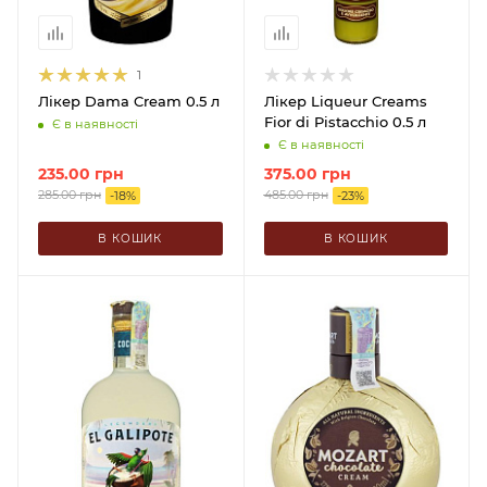
1
Лікер Dama Cream 0.5 л
Лікер Liqueur Creams
Fior di Pistacchio 0.5 л
Є в наявності
Є в наявності
235.00
грн
375.00
грн
285.00
грн
485.00
грн
-
18
%
-
23
%
В КОШИК
В КОШИК