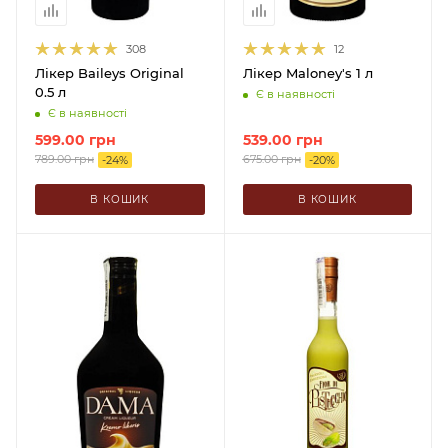
308
12
Лікер Baileys Original
Лікер Maloney's 1 л
0.5 л
Є в наявності
Є в наявності
599.00
грн
539.00
грн
789.00
грн
675.00
грн
-
24
%
-
20
%
В КОШИК
В КОШИК