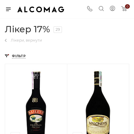
0
Лікер 17%
29
Лікери, вермути
ФІЛЬТР