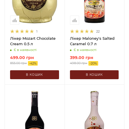
1
22
Лікер Mozart Chocolate
Лікер Maloney's Salted
Cream 0.5 л
Caramel 0.7 л
Є в наявності
Є в наявності
499.00
грн
399.00
грн
855.00
грн
498.00
грн
-
42
%
-
20
%
В КОШИК
В КОШИК