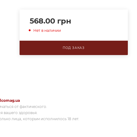
568.00
грн
Нет в наличии
ПОД ЗАКАЗ
lcomag.ua
ичаться от фактического.
я вашего здоровья.
лько лица, которым исполнилось 18 лет.