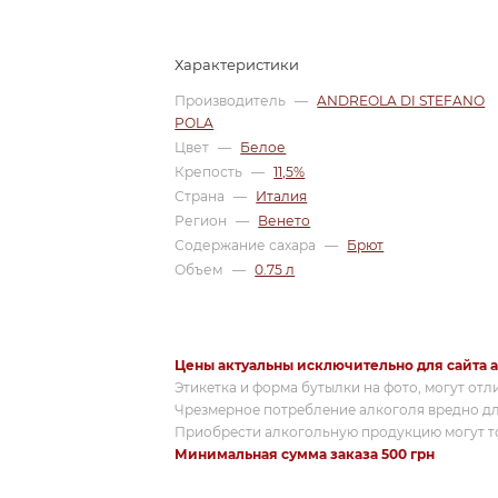
Характеристики
Производитель
—
ANDREOLA DI STEFANO
POLA
Цвет
—
Белое
Крепость
—
11,5%
Страна
—
Италия
Регион
—
Венето
Содержание сахара
—
Брют
Объем
—
0.75 л
Цены актуальны исключительно для сайта a
Этикетка и форма бутылки на фото, могут отл
Чрезмерное потребление алкоголя вредно дл
Приобрести алкогольную продукцию могут то
Минимальная сумма заказа 500 грн