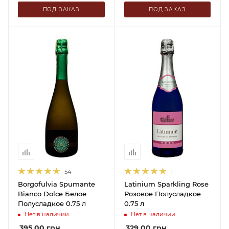
ПОД ЗАКАЗ
ПОД ЗАКАЗ
54
1
Borgofulvia Spumante
Latinium Sparkling Rose
Bianco Dolce Белое
Розовое Полусладкое
Полусладкое 0.75 л
0.75 л
Нет в наличии
Нет в наличии
395.00
грн
329.00
грн