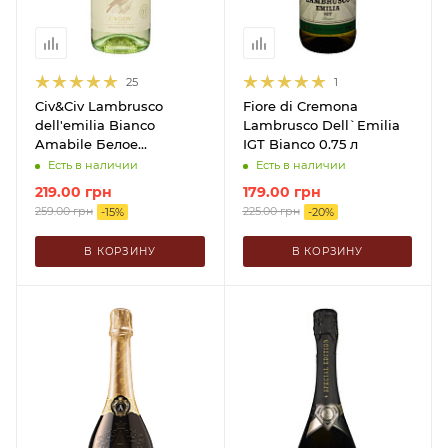
25
1
Civ&Civ Lambrusco
Fiore di Cremona
dell'emilia Bianco
Lambrusco Dell`Emilia
Amabile Белое
IGT Bianco 0.75 л
Полусладкое 0.75 л
Есть в наличии
Есть в наличии
219.00
грн
179.00
грн
259.00
грн
225.00
грн
-
15
%
-
20
%
В КОРЗИНУ
В КОРЗИНУ