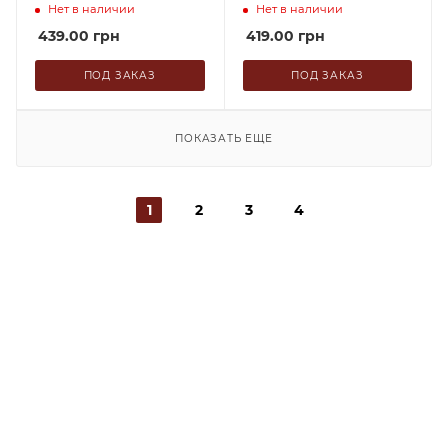
Полусладкое 1.5 л
Нет в наличии
Нет в наличии
439.00
грн
419.00
грн
ПОД ЗАКАЗ
ПОД ЗАКАЗ
ПОКАЗАТЬ ЕЩЕ
1
2
3
4