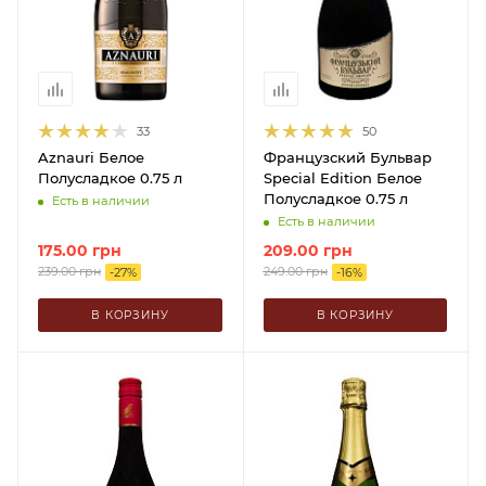
33
50
Aznauri Белое
Французский Бульвар
Полусладкое 0.75 л
Special Edition Белое
Полусладкое 0.75 л
Есть в наличии
Есть в наличии
175.00
грн
209.00
грн
239.00
грн
249.00
грн
-
27
%
-
16
%
В КОРЗИНУ
В КОРЗИНУ