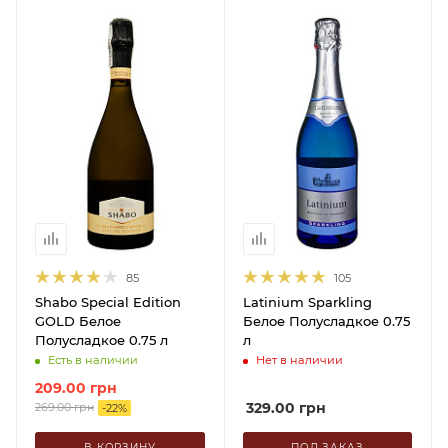
85
105
Shabo Special Edition
Latinium Sparkling
GOLD Белое
Белое Полусладкое 0.75
Полусладкое 0.75 л
л
Есть в наличии
Нет в наличии
209.00
грн
329.00
грн
269.00
грн
-
22
%
В КОРЗИНУ
ПОД ЗАКАЗ