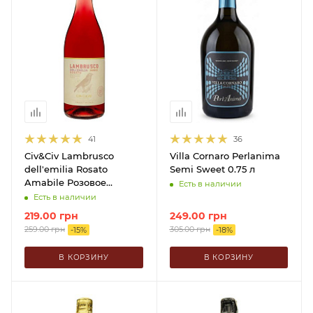
41
36
Civ&Civ Lambrusco
Villa Cornaro Perlanima
dell'emilia Rosato
Semi Sweet 0.75 л
Amabile Розовое
Есть в наличии
Полусладкое 0.75 л
Есть в наличии
219.00
грн
249.00
грн
259.00
грн
305.00
грн
-
15
%
-
18
%
В КОРЗИНУ
В КОРЗИНУ