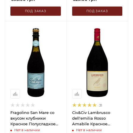
ПОД ЗАКАЗ
ПОД ЗАКАЗ
31
Fragolino San Mare со
Civ&Civ Lambrusco
вкусом клубники
dell'emilia Rosso
Красное Полусладкое
Amabile Красное
0.75 л
Полусладкое 1.5 л
Нет в наличии
Нет в наличии