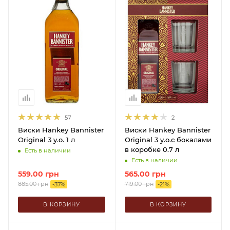
57
2
Виски Hankey Bannister
Виски Hankey Bannister
Original 3 y.o. 1 л
Original 3 y.o.с бокалами
в коробке 0.7 л
Есть в наличии
Есть в наличии
559.00
грн
565.00
грн
885.00
грн
719.00
грн
-
37
%
-
21
%
В КОРЗИНУ
В КОРЗИНУ