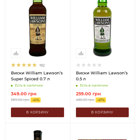
192
Виски William Lawson’s
Виски William Lawson’s
Super Spiced 0.7 л
0.5 л
Есть в наличии
Есть в наличии
349.00
грн
259.00
грн
589.00
грн
485.00
грн
-
41
%
-
47
%
В КОРЗИНУ
В КОРЗИНУ