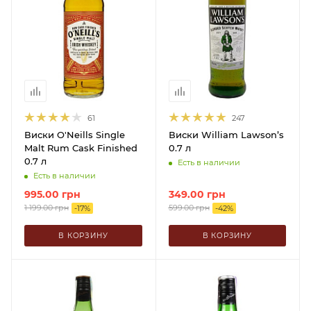
61
247
Виски O'Neills Single
Виски William Lawson’s
Malt Rum Cask Finished
0.7 л
0.7 л
Есть в наличии
Есть в наличии
995.00
грн
349.00
грн
1 199.00
грн
599.00
грн
-
17
%
-
42
%
В КОРЗИНУ
В КОРЗИНУ