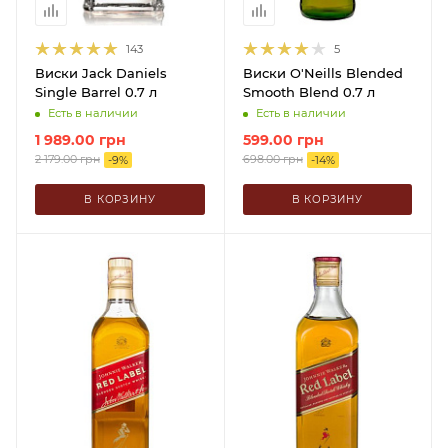
143
5
Виски Jack Daniels
Виски O'Neills Blended
Single Barrel 0.7 л
Smooth Blend 0.7 л
Есть в наличии
Есть в наличии
1 989.00
грн
599.00
грн
2 179.00
грн
698.00
грн
-
9
%
-
14
%
В КОРЗИНУ
В КОРЗИНУ