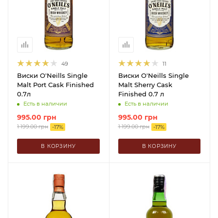
49
11
Виски O'Neills Single
Виски O'Neills Single
Malt Port Cask Finished
Malt Sherry Cask
0.7л
Finished 0.7 л
Есть в наличии
Есть в наличии
995.00
грн
995.00
грн
1 199.00
грн
1 199.00
грн
-
17
%
-
17
%
В КОРЗИНУ
В КОРЗИНУ