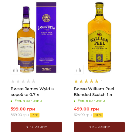
1
Виски James Wyld в
Виски William Peel
коробке 0.7 л
Blended Scotch 1 л
Есть в наличии
Есть в наличии
599.00
грн
499.00
грн
869.00
грн
624.00
грн
-
31
%
-
20
%
В КОРЗИНУ
В КОРЗИНУ