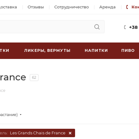
доставка
Отзывы
Сотрудничество
Аренда
Ко
+38
ТКИ
ЛИКЕРЫ, ВЕРМУТЫ
НАПИТКИ
ПИВО
France
62
nce
растание)
ель:
Les Grands Chais de France