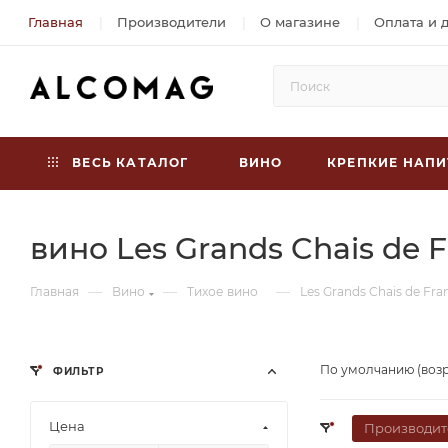
Главная
Производители
О магазине
Оплата и 
ВЕСЬ КАТАЛОГ
ВИНО
КРЕПКИЕ НАПИ
вино Les Grands Chais de 
—
—
—
Главная
Вино
Тихое вино
Les Grands Chais de Fra
По умолчанию (воз
ФИЛЬТР
Цена
Производит