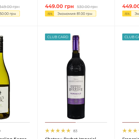
449.00
грн
449.0
349.00
грн
530.00
грн
50.00
грн
Экономия
81.00
грн
Э
-
15
%
-
15
%
CLUB CARD
CLUB C
9
83
iesling Белое
Chateau Barbot Imperial
Francoi