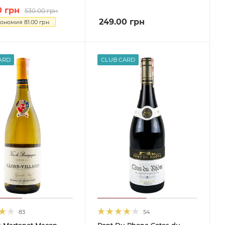
0
грн
530.00
грн
249.00
грн
кономия
81.00
грн
ARD
CLUB CARD
83
54
s Martenot Macon-
Pont Du Rhone Cotes du