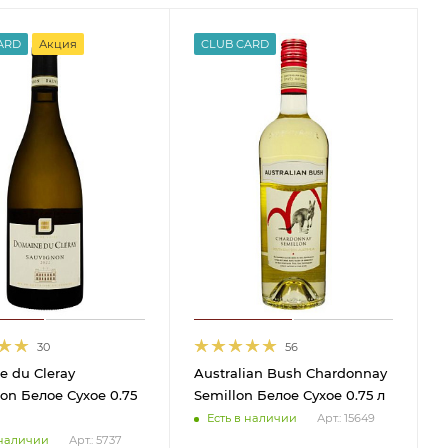
ARD
Акция
CLUB CARD
30
56
 du Cleray
Australian Bush Chardonnay
on Белое Сухое 0.75
Semillon Белое Сухое 0.75 л
Есть в наличии
Арт.: 15649
 наличии
Арт.: 5737