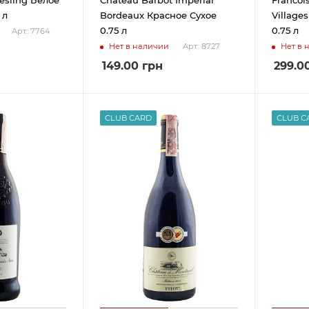
 л
Bordeaux Красное Сухое
Village
0.75 л
0.75 л
Арт.: 7764
Нет в наличии
Нет в 
Арт.: 8727
149.00
грн
299.0
CLUB CARD
CLUB C