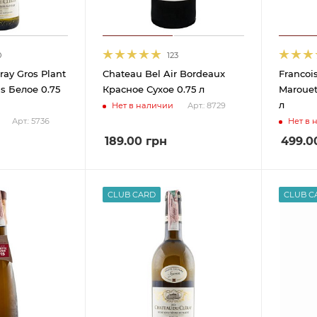
0
123
ray Gros Plant
Chateau Bel Air Bordeaux
Francoi
s Белое 0.75
Красное Сухое 0.75 л
Marouet
л
Нет в наличии
Арт.: 8729
Нет в 
Арт.: 5736
189.00
грн
499.0
CLUB CARD
CLUB C