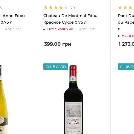
5
79
e Anne Fitou
Chateau De Montmal Fitou
Pont Du
0.75 л
Красное Сухое 0.75 л
du Pape
л
Нет в наличии
Арт.: 5727
Арт.: 5728
Нет в 
399.00
грн
1 273.
CLUB CARD
CLUB C