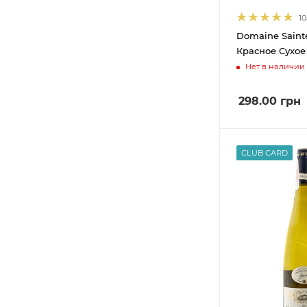
Bodegas Riojanas S.A
24
10
Bodegas Salentein
12
Domaine Saint
Bodegas Vivanco
5
Красное Сухое 
Нет в наличии
Bodegas rey Fernando de
3
Castilla S.L.
298.00
грн
Bodegas y Vinedos de
16
Aguirre
Bouchard Aine et Fils
1
CLUB CARD
Brancott Estate
4
Broglia
2
Brotte S.A.
8
CANTINE FRATELLI
3
BELLINI
Campo Viejo
3
Cantele
2
Cantina Tollo SCA
29