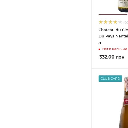
Cantina Vini Armani S.R.L.
2
Cantine Lenotti
4
6
Cantine Riunite & Civ Soc.
3
Chateau du Cle
Coop. Agr
Du Pays Nantai
Cantine San Giorgio
1
л
Casa Vinicola
4
Нет в наличии
332.00
грн
Casa Vinicola Abbazia di
7
San Gaudenzio s.r.l.
Casa Vitivinicola Tinazzi
2
CLUB CARD
Castellani SPA Villa Puccini
1
Castellani Spa
35
Castellare di Castellina
1
Castillo San Lorenzo
6
Cesari
14
Cevico
4