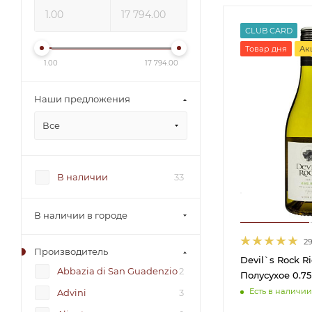
CLUB CARD
Товар дня
Ак
1.00
17 794.00
Наши предложения
Все
В наличии
33
В наличии в городе
2
Производитель
Devil`s Rock R
Abbazia di San Guadenzio
2
Полусухое 0.7
Есть в наличии
Advini
3