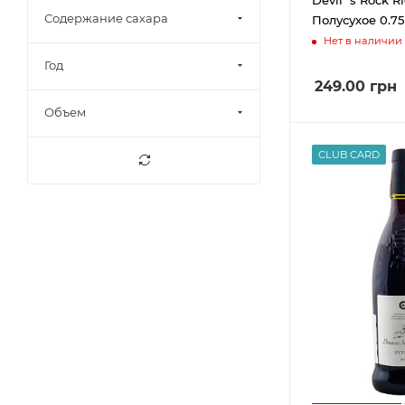
Azienda Agricola Oasi
6
Содержание сахара
Полусухое 0.75
Degli Angeli
Нет в наличии
BAGLIO CURATOLO ARINI
7
Год
1875 S.R.L.
249.00
грн
BODEGAS ARZUAGA
10
Объем
NAVARRO,SL
Barton & Guestier
7
CLUB CARD
Beronia
3
Binderer St. Ursula
1
Weinkellerei
Bodegas Castillo
19
Monjardin S.A.
Bodegas Los Tinos
5
Bodegas Muga
12
Bodegas Navarro Lopez
10
Bodegas Olarra
3