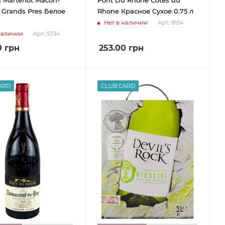
s Grands Pres Белое
Rhone Красное Сухое 0.75 л
Нет в наличии
Арт.: 8154
наличии
Арт.: 5734
0
грн
253.00
грн
ARD
CLUB CARD