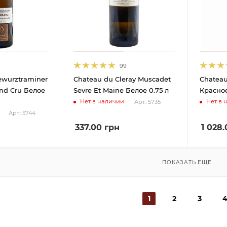
99
ewurztraminer
Chateau du Cleray Muscadet
Chateau
nd Cru Белое
Sevre Et Maine Белое 0.75 л
Красное
Нет в наличии
Нет в 
Арт.: 5735
Арт.: 5744
337.00
грн
1 028.
ПОКАЗАТЬ ЕЩЕ
1
2
3