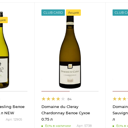
CLUB CARD
Акция
CLUB C
ция
9
84
iesling Белое
Domaine du Cleray
Domaine
5 л NEW
Chardonnay Белое Сухое
Sauvign
0.75 л
л
Арт.: 12905
Есть в наличии
Есть в
Арт.: 5738