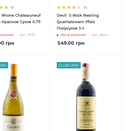
91
74
 Rhone Chateauneuf
Devil`S Rock Riesling
 Красное Сухое 0.75
Qualitatswein Pfalz
Полусухое 3 л
наличии
Нет в наличии
Арт.: 9939
Арт.: 8664
00
грн
549.00
грн
ARD
CLUB CARD