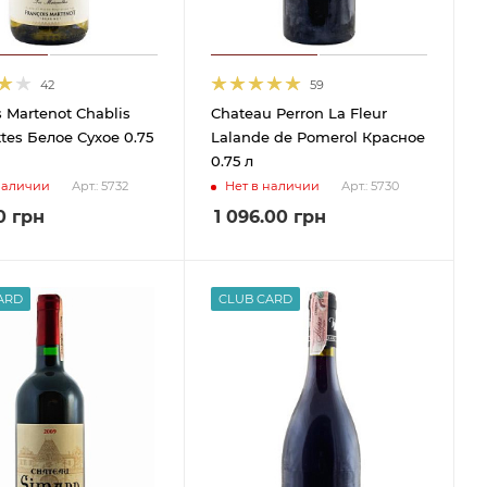
42
59
s Martenot Chablis
Chateau Perron La Fleur
tes Белое Сухое 0.75
Lalande de Pomerol Красное
0.75 л
наличии
Нет в наличии
Арт.: 5732
Арт.: 5730
0
грн
1 096.00
грн
ARD
CLUB CARD