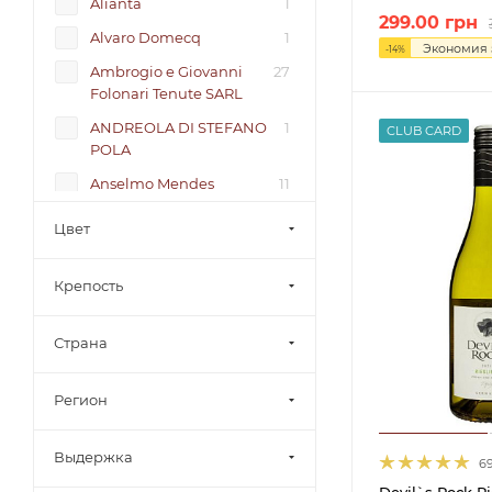
Alianta
1
299.00
грн
Alvaro Domecq
1
Экономия
-
14
%
Ambrogio e Giovanni
27
Folonari Tenute SARL
ANDREOLA DI STEFANO
1
CLUB CARD
POLA
Anselmo Mendes
11
Antonutti
4
Цвет
Arzuaga
6
Крепость
Aziende Agricole Planeta
2
Adega Coopperativa Da
8
Vermelha CRL
Страна
Alamos
1
Регион
Alimenta
7
Askaneli
11
Выдержка
6
Azevinho
2
Devil`s Rock R