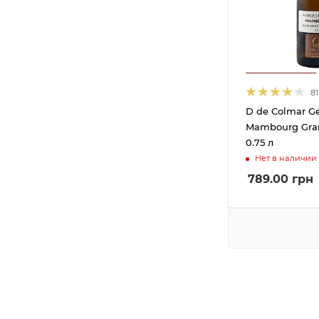
Chateau Bellevue
2
Chateau Boisson
1
Chateau Chambeau
1
Chateau Doyac
1
81
Chateau Grange-Neuve
1
D de Colmar G
Chateau Mukhrani
19
Mambourg Gra
0.75 л
Chatelain Desjacques
3
Нет в наличии
Cherry Moss Trade and
8
789.00
грн
Invest 83 Pty Ltd
Cheval Quancard
34
Chizay
5
Clos de Gat
1
Cloud Chaser
1
Codorniu S.A.
14
Compania Europea
2