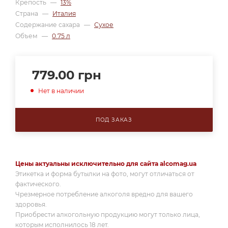
Крепость
—
13%
Страна
—
Италия
Содержание сахара
—
Сухое
Объем
—
0.75 л
779.00
грн
Нет в наличии
ПОД ЗАКАЗ
Цены актуальны исключительно для сайта alcomag.ua
Этикетка и форма бутылки на фото, могут отличаться от
фактического.
Чрезмерное потребление алкоголя вредно для вашего
здоровья.
Приобрести алкогольную продукцию могут только лица,
которым исполнилось 18 лет.