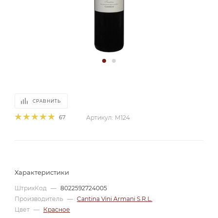
СРАВНИТЬ
67
Артикул:
М124
Характеристики
ШтрихКод
—
8022592724005
Производитель
—
Cantina Vini Armani S.R.L.
Цвет
—
Красное