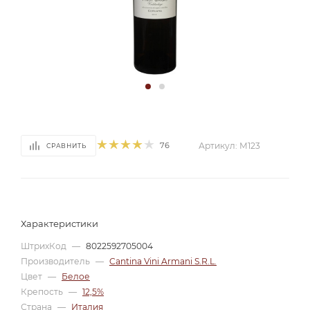
76
Артикул:
М123
СРАВНИТЬ
Характеристики
ШтрихКод
—
8022592705004
Производитель
—
Cantina Vini Armani S.R.L.
Цвет
—
Белое
Крепость
—
12,5%
Страна
—
Италия