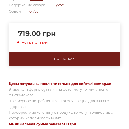
Содержание сахара
—
Сухое
Объем
—
0.75 л
719.00
грн
Нет в наличии
ПОД ЗАКАЗ
Цены актуальны исключительно для сайта alcomag.ua
Этикетка и форма бутылки на фото, могут отличаться от
фактического.
Чрезмерное потребление алкоголя вредно для вашего
здоровья.
Приобрести алкогольную продукцию могут только лица,
которым исполнилось 18 лет.
Минимальная сумма заказа 500 грн