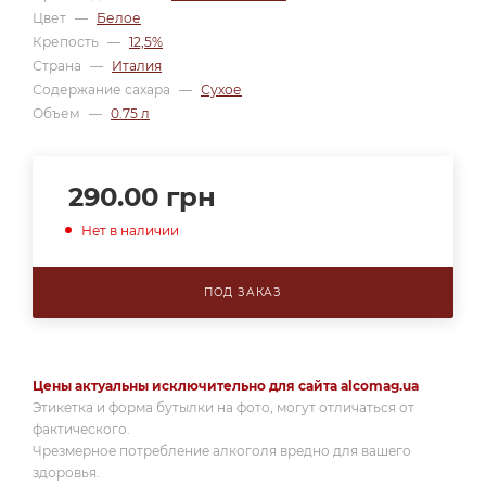
Цвет
—
Белое
Крепость
—
12,5%
Страна
—
Италия
Содержание сахара
—
Сухое
Объем
—
0.75 л
290.00
грн
Нет в наличии
ПОД ЗАКАЗ
Цены актуальны исключительно для сайта alcomag.ua
Этикетка и форма бутылки на фото, могут отличаться от
фактического.
Чрезмерное потребление алкоголя вредно для вашего
здоровья.