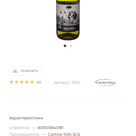
СРАВНИТЬ
90
Артикул:
9302
Характеристики
ШтрихКод
—
8051013640181
Производитель
—
Cantina Tollo SCA