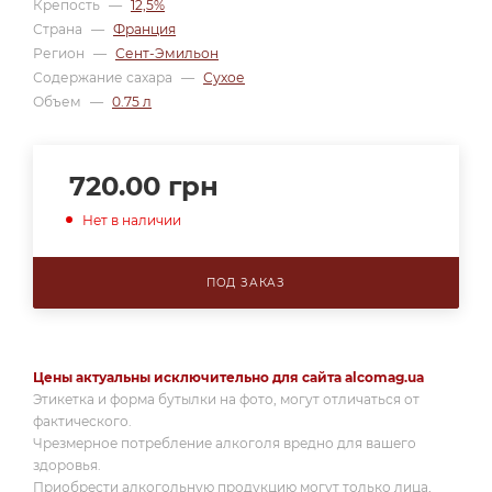
Крепость
—
12,5%
Страна
—
Франция
Регион
—
Сент-Эмильон
Содержание сахара
—
Сухое
Объем
—
0.75 л
720.00
грн
Нет в наличии
ПОД ЗАКАЗ
Цены актуальны исключительно для сайта alcomag.ua
Этикетка и форма бутылки на фото, могут отличаться от
фактического.
Чрезмерное потребление алкоголя вредно для вашего
здоровья.
Приобрести алкогольную продукцию могут только лица,