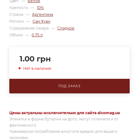
Цвет
—
Белое
Крепость
—
10%
Страна
—
Аргентина
Регион
—
Сан Хуан
Содержание сахара
—
Сладкое
Объем
—
0.75 л
1.00
грн
Нет в наличии
ПОД ЗАКАЗ
Цены актуальны исключительно для сайта alcomag.ua
Этикетка и форма бутылки на фото, могут отличаться от
фактического.
Чрезмерное потребление алкоголя вредно для вашего
здоровья.