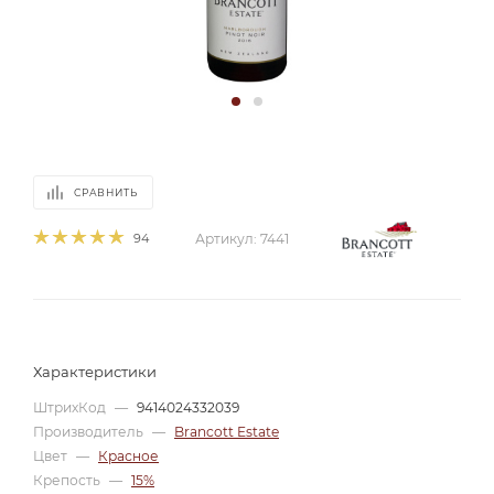
СРАВНИТЬ
94
Артикул:
7441
Характеристики
ШтрихКод
—
9414024332039
Производитель
—
Brancott Estate
Цвет
—
Красное
Крепость
—
15%