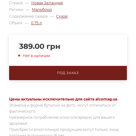
Страна
—
Новая Зеландия
Регион
—
Мальборо
Содержание сахара
—
Сухое
Объем
—
0.75 л
389.00
грн
Нет в наличии
ПОД ЗАКАЗ
Цены актуальны исключительно для сайта alcomag.ua
Этикетка и форма бутылки на фото, могут отличаться от
фактического.
Чрезмерное потребление алкоголя вредно для вашего
здоровья.
Приобрести алкогольную продукцию могут только лица,
которым исполнилось 18 лет.