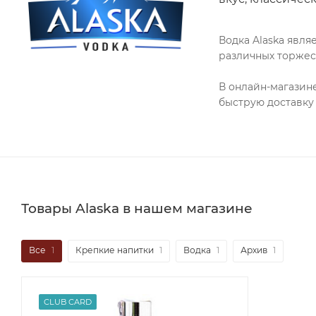
Водка Alaska явля
различных торжес
В онлайн-магазин
быструю доставку
Товары Alaska в нашем магазине
Все
1
Крепкие напитки
1
Водка
1
Архив
1
CLUB CARD