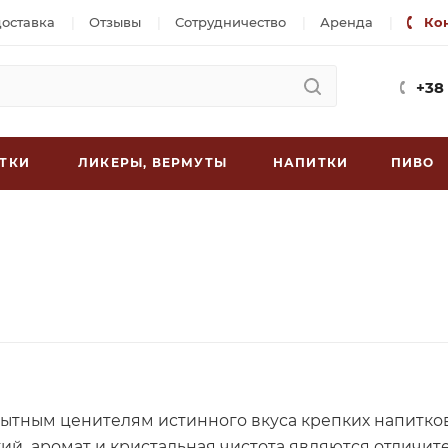
доставка
Отзывы
Сотрудничество
Аренда
Ко
+38
ТКИ
ЛИКЕРЫ, ВЕРМУТЫ
НАПИТКИ
ПИВО
ытным ценителям истинного вкуса крепких напитков
кий аромат и кристальная чистота являются отличит