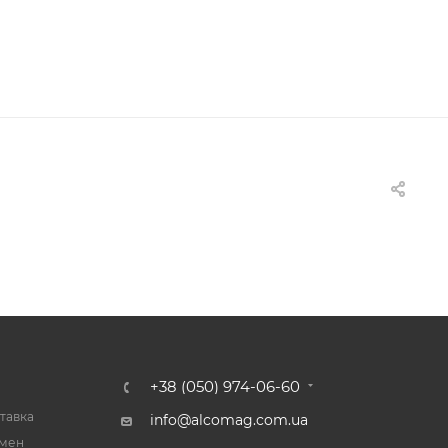
+38 (050) 974-06-60
тавка
info@alcomag.com.ua
бмен