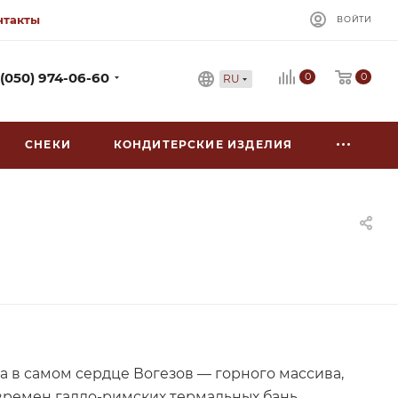
нтакты
ВОЙТИ
0
 (050) 974-06-60
0
RU
СНЕКИ
КОНДИТЕРСКИЕ ИЗДЕЛИЯ
ка в самом сердце Вогезов — горного массива,
ремен галло-римских термальных бань.