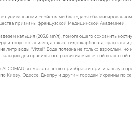
ладает уникальными свойствами благодаря сбалансированн
щества признаны французской Медицинской Академией.
 кладезем кальция (203.8 мг/л), помогающего сохранить костн
у и тонус организма, а также гидрокарбоната, сульфата и
на литр воды "Vittel". Вода полезна не только взрослым, но 
 кальции для правильного развития мышечной и костной с
е ALCOMAG вы можете легко приобрести оригинальную про
 по Киеву, Одессе, Днепру и другим городам Украины по 