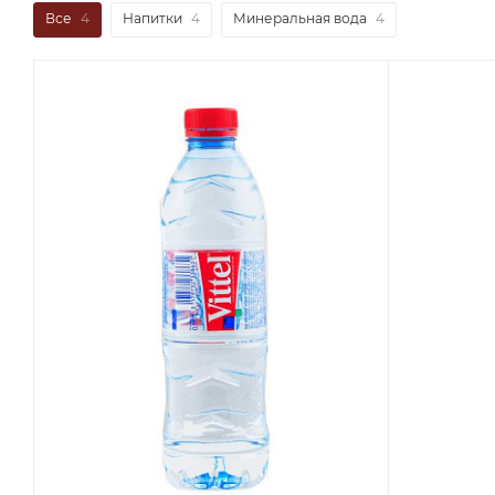
Все
4
Напитки
4
Минеральная вода
4