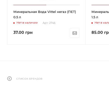
Минеральная Вода Vittel негаз (ПЕТ)
Минеральн
0.5 л
1.5 л
Нет в наличии
Нет в на
Арт.: 2746
37.00
грн
85.00
гр
СПИСОК БРЕНДОВ