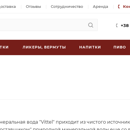
доставка
Отзывы
Сотрудничество
Аренда
Ко
+38
ТКИ
ЛИКЕРЫ, ВЕРМУТЫ
НАПИТКИ
ПИВО
еральная вода "Vittel" приходит из чистого источни
оставщиком" природной минеральной воды еще со в