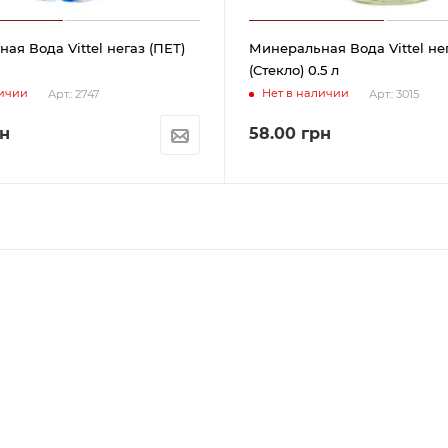
ая Вода Vittel негаз (ПЕТ)
Минеральная Вода Vittel не
(Cтекло) 0.5 л
личии
Нет в наличии
Арт.: 2747
Арт.: 3015
н
58.00
грн