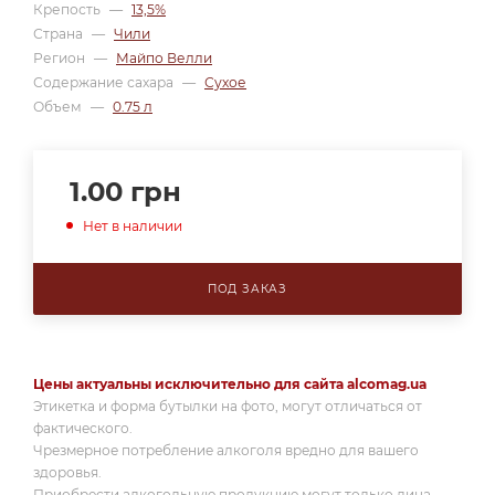
Крепость
—
13,5%
Страна
—
Чили
Регион
—
Майпо Велли
Содержание сахара
—
Сухое
Объем
—
0.75 л
1.00
грн
Нет в наличии
ПОД ЗАКАЗ
Цены актуальны исключительно для сайта alcomag.ua
Этикетка и форма бутылки на фото, могут отличаться от
фактического.
Чрезмерное потребление алкоголя вредно для вашего
здоровья.
Приобрести алкогольную продукцию могут только лица,