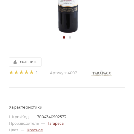
СРАВНИТЬ
1
Артикул:
4007
Характеристики
ШтрихКод
—
7804340902573
Производитель
—
Tarapaca
Цвет
—
Красное