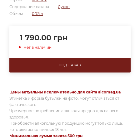
Содержание сахара
—
Сухое
Объем
—
0.75 л
1 790.00
грн
Нет в наличии
ПОД ЗАКАЗ
Цены актуальны исключительно для сайта alcomag.ua
Этикетка и форма бутылки на фото, могут отличаться от
фактического.
Чрезмерное потребление алкоголя вредно для вашего
здоровья.
Приобрести алкогольную продукцию могут только лица,
которым исполнилось 18 лет.
Минимальная сумма заказа 500 грн