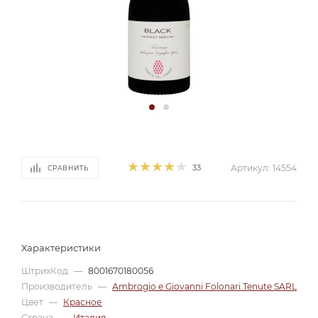
33
Артикул:
14554
СРАВНИТЬ
Характеристики
ШтрихКод
—
8001670180056
Производитель
—
Ambrogio e Giovanni Folonari Tenute SARL
Цвет
—
Красное
Страна
—
Италия