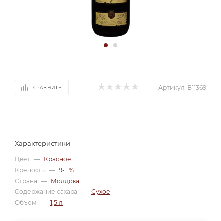
Артикул:
В11369
СРАВНИТЬ
Характеристики
Цвет
—
Красное
Крепость
—
9-11%
Страна
—
Молдова
Содержание сахара
—
Сухое
Объем
—
1,5 л