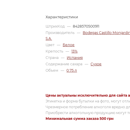
Характеристики
ШтрихКод
—
8428570500911
Производитель
—
Bodegas Castillo Monjardi
S.A.
Цвет
—
Белое
Крепость
—
13%
Страна
—
Испания
Содержание сахара
—
Сухое
Объем
—
0.75 л
Цены актуальны исключительно для сайта a
Этикетка и форма бутылки на фото, могут отл
Чрезмерное потребление алкоголя вредно дл
Приобрести алкогольную продукцию могут то
Минимальная сумма заказа 500 грн