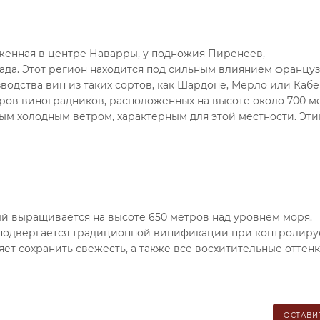
оложенная в центре Наварры, у подножия Пиренеев,
да. Этот регион находится под сильным влиянием францу
водства вин из таких сортов, как Шардоне, Мерло или Каб
ктаров виноградников, расположенных на высоте около 700 м
ым холодным ветром, характерным для этой местности. Эт
ый выращивается на высоте 650 метров над уровнем моря.
 подвергается традиционной винификации при контролир
яет сохранить свежесть, а также все восхитительные оттенк
ОСТАВИ