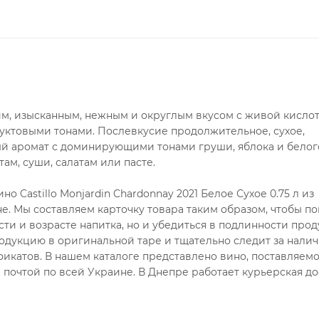
им, изысканным, нежным и округлым вкусом с живой кислот
уктовыми тонами. Послевкусие продолжительное, сухое,
ый аромат с доминирующими тонами груши, яблока и белог
ам, суши, салатам или пасте.
 Castillo Monjardin Chardonnay 2021 Белое Сухое 0.75 л из
е. Мы составляем карточку товара таким образом, чтобы по
сти и возрасте напитка, но и убедиться в подлинности про
одукцию в оригинальной таре и тщательно следит за налич
икатов. В нашем каталоге представлено вино, поставляем
почтой по всей Украине. В Днепре работает курьерская до