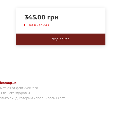
345.00
грн
Нет в наличии
n
ПОД ЗАКАЗ
lcomag.ua
ичаться от фактического.
я вашего здоровья.
лько лица, которым исполнилось 18 лет.