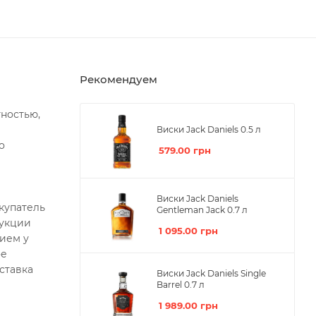
Рекомендуем
ностью,
Виски Jack Daniels 0.5 л
о
579.00
грн
Виски Jack Daniels
купатель
Gentleman Jack 0.7 л
дукции
1 095.00
грн
ием у
ое
ставка
Виски Jack Daniels Single
Barrel 0.7 л
1 989.00
грн