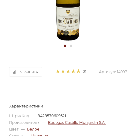
21
Артикул:
14997
СРАВНИТЬ
Характеристики
ШтрихКод
—
8428570609621
Производитель
—
Bodegas Castillo Monjardin S.A.
Цвет
—
Белое
Страна
—
Испания