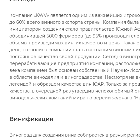
Компания «KWV» является одним из важнейших игроко
до 60% всего винного экспорта страны. Компания была 
инициатором создания стало правительство Южной Афр
объединившей 5000 фермеров (до 95% производителей)
объёмы производимых вин, их качество и цены. Такая 
день, позволила компании стать настоящим винным ли
постоянное качество своей продукции. Сегодня виногр
перерабатывающие предприятия компании, расположен
века компанией был основан собственный Научно-Исс
в области виноделия и виноградарства. Несмотря на 
легендой и образцом качества вин ЮАР. Только за пр
качества, в очередной раз утвердив непоколебимый ст
винодельческих компаний мира по версии журнала "Н
Винификация
Виноград для создания вина собирается в разных реги