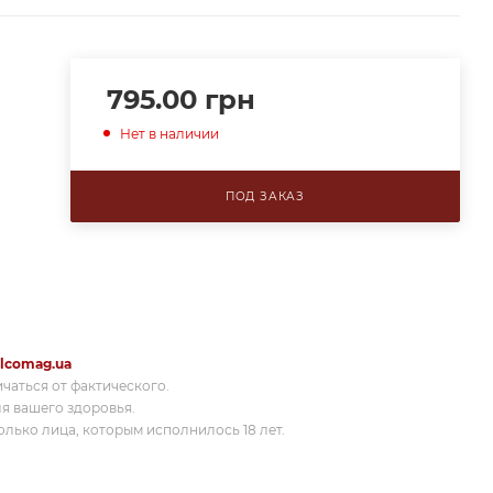
795.00
грн
Нет в наличии
ПОД ЗАКАЗ
lcomag.ua
ичаться от фактического.
я вашего здоровья.
лько лица, которым исполнилось 18 лет.