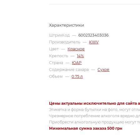
Характеристики
ШтрихКод
—
6002323403036
Производитель
—
KWV
Цвет
—
Красное
Крепость
—
14%
Страна
—
ЮАР
Содержание сахара
—
Сухое
Объем
—
0.75 л
Цены актуальны исключительно для сайта a
Этикетка и форма бутылки на фото, могут отл
Чрезмерное потребление алкоголя вредно дл
Приобрести алкогольную продукцию могут то
Минимальная сумма заказа 500 грн