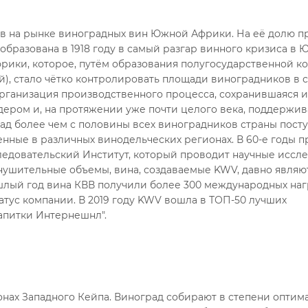
в на рынке виноградных вин Южной Африки. На её долю п
образована в 1918 году в самый разгар винного кризиса в 
ики, которое, путём образования полугосударственной к
, стало чётко контролировать площади виноградников в с
организация производственного процесса, сохранившаяся и
дером и, на протяжении уже почти целого века, поддержив
ад более чем с половины всех виноградников страны посту
ные в различных винодельческих регионах. В 60-е годы 
ледовательский Институт, который проводит научные иссл
внушительные объемы, вина, создаваемые KWV, давно являю
ошлый год вина КВВ получили более 300 международных на
атус компании. В 2019 году KWV вошла в ТОП-50 лучших
апитки Интернешнл".
онах Западного Кейпа. Виноград собирают в степени оптим