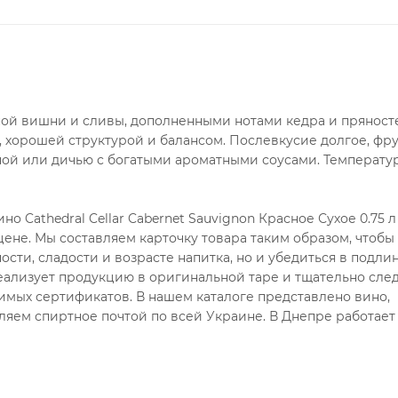
ой вишни и сливы, дополненными нотами кедра и пряносте
 хорошей структурой и балансом. Послевкусие долгое, фру
ной или дичью с богатыми ароматными соусами. Температур
 Cathedral Cellar Cabernet Sauvignon Красное Сухое 0.75 л
ене. Мы составляем карточку товара таким образом, чтобы
сти, сладости и возрасте напитка, но и убедиться в подли
ализует продукцию в оригинальной таре и тщательно след
имых сертификатов. В нашем каталоге представлено вино,
ляем спиртное почтой по всей Украине. В Днепре работает