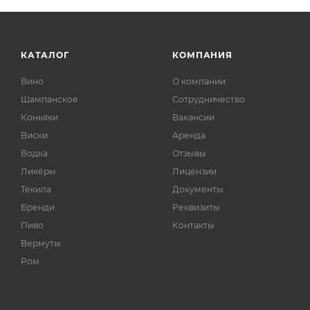
КАТАЛОГ
КОМПАНИЯ
Вино
О компании
Шампанское
Сотрудничество
Коньяки
Вакансии
Виски
Аренда
Водка
Отзывы
Ликёры
Лицензии
Текила
Документы
Бренди
Реквизиты
Пиво
Контакты
Вермуты
Ром