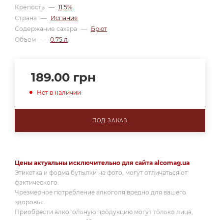
Крепость
—
11,5%
Страна
—
Испания
Содержание сахара
—
Брют
Объем
—
0.75 л
189.00
грн
Нет в наличии
ПОД ЗАКАЗ
Цены актуальны исключительно для сайта alcomag.ua
Этикетка и форма бутылки на фото, могут отличаться от
фактического.
Чрезмерное потребление алкоголя вредно для вашего
здоровья.
Приобрести алкогольную продукцию могут только лица,