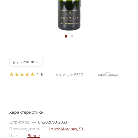
СРАВНИТЬ
148
Артикул:
8323
Характеристики
ШтрихКод
—
8420209012833
Производитель
—
Lopez Morenas, S.L.
Цвет
—
Белое