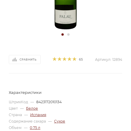
65
Артикул:
12894
СРАВНИТЬ
Характеристики
ШтрихКод
—
8423172010134
Цвет
—
Белое
Страна
—
Испания
Содержание сахара
—
Сухое
Объем
—
0.75 л