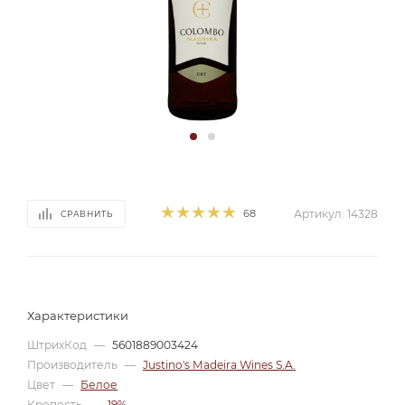
68
Артикул:
14328
СРАВНИТЬ
Характеристики
ШтрихКод
—
5601889003424
Производитель
—
Justino's Madeira Wines S.A.
Цвет
—
Белое
Крепость
—
19%