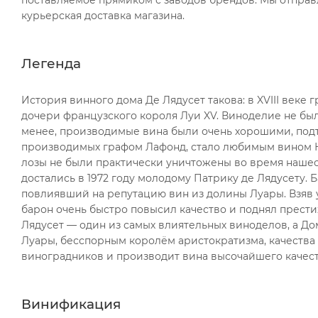
поставляемое прямиком с заводов брендов. Мы отправ
курьерская доставка магазина.
Легенда
История винного дома Де Лядусет такова: в XVIII век
дочери французского короля Луи XV. Виноделие не был
менее, производимые вина были очень хорошими, подтв
производимых графом Лафонд, стало любимым вином На
лозы не были практически уничтожены во время наше
достались в 1972 году молодому Патрику де Лядусету. 
повлиявший на репутацию вин из долины Луары. Взяв у
барон очень быстро повысил качество и поднял прести
Лядусет — один из самых влиятельных виноделов, а Д
Луары, бесспорным королём аристократизма, качества 
виноградников и производит вина высочайшего качест
Винификация