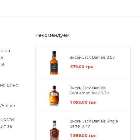
Рекомендуем
ое на
ые
Виски Jack Daniels 0.5 л
на
579.00
грн
сно вино
Виски Jack Daniels
Gentleman Jack 0.7 л
1 095.00
грн
75 л из
нности
Виски Jack Daniels Single
ит за
Barrel 0.7 л
1 989.00
грн