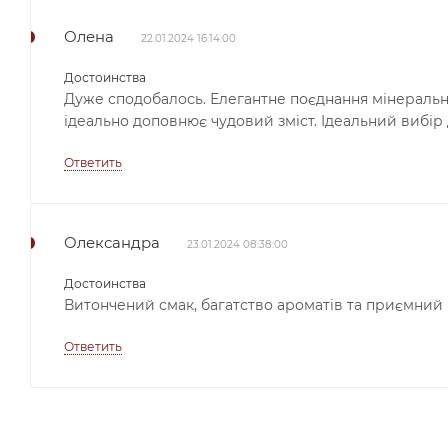
Олена
22.01.2024 16:14:00
Достоинства
Дуже сподобалось. Елегантне поєднання мінеральн
ідеально доповнює чудовий зміст. Ідеальний вибір
Ответить
Олександра
23.01.2024 08:38:00
Достоинства
Витончений смак, багатство ароматів та приємний
Ответить