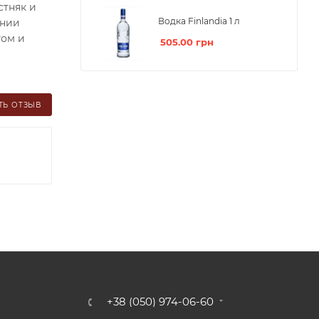
стняк и
Водка Finlandia 1 л
ании
том и
505.00
грн
ТЬ ОТЗЫВ
+38 (050) 974-06-60