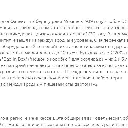
одке Фальвиг на берегу реки Мозель в 1939 году Якобом Эй
мались производством качественного рейнского и мозельс
ие о виноделах Цензен относится еще к 1636 году. За время
ития и вышла на международный уровень. Она переехала 
д, оборудованный по новейшим технологическим стандарта
полнять и маркировать до 40 тысяч бутылок в час. С 2005 г
ag in Box" ("мешок в коробке") для розлива вин на 2 и 3 л
а, который начинается с тщательного анализа винограда 
 различных регионов и стран. Прежде чем вино попадает в
тва в прекрасно оснащенной испытательной лаборатории
ии с международным пищевым стандартом IFS.
го в регионе Рейнхессен. Эта обширная винодельческая об
на. Виноградники высажены на террасах вдоль реки на выс