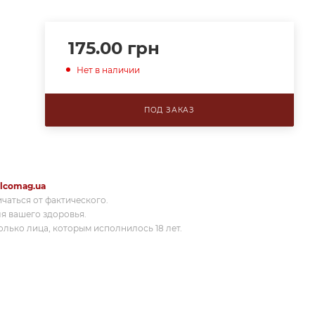
175.00
грн
Нет в наличии
ПОД ЗАКАЗ
lcomag.ua
ичаться от фактического.
я вашего здоровья.
лько лица, которым исполнилось 18 лет.