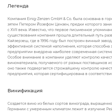
Легенда
Компания Einig-Zenzen GmbH & Co. была основана в гор
зятем Петером Йозефом Цензен, предки которого зани
с XVII века. Известно, что первое письменное упоминан
существования компания прошла длительный путь разв
Кайзерзеш, где в 1996 году был построен винный заво
эффективной системой наполнения, которая способна за
предприятии внедрена наиболее современная система "B
Особое внимание в компании уделяют контролю качеств
виноматериала, получаемого от разных поставщиков из
оно также подвергается строжайшему контролю качес
предприятия, которая сертифицирована в соответств
Винификация
Создается вино из белых сортов винограда, выращенно
Германии с умеренным климатом лежит в излучине Рей