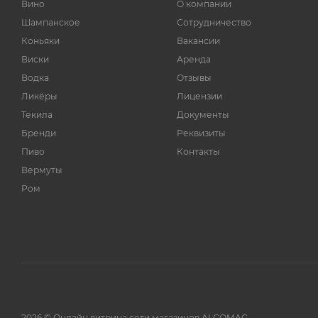
Вино
О компании
Шампанское
Сотрудничество
Коньяки
Вакансии
Виски
Аренда
Водка
Отзывы
Ликёры
Лицензии
Текила
Документы
Бренди
Реквизиты
Пиво
Контакты
Вермуты
Ром
2026 © Онлайн витрина сети магазинов ALCOMAG.