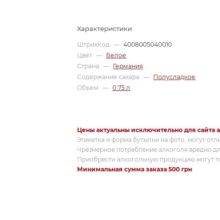
Характеристики
ШтрихКод
—
4008005040010
Цвет
—
Белое
Страна
—
Германия
Содержание сахара
—
Полусладкое
Объем
—
0.75 л
Цены актуальны исключительно для сайта a
Этикетка и форма бутылки на фото, могут отл
Чрезмерное потребление алкоголя вредно дл
Приобрести алкогольную продукцию могут то
Минимальная сумма заказа 500 грн