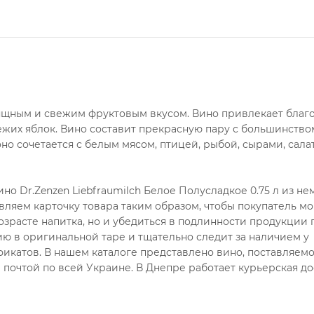
зящным и свежим фруктовым вкусом. Вино привлекает бла
их яблок. Вино составит прекрасную пару с большинство
о сочетается с белым мясом, птицей, рыбой, сырами, сала
о Dr.Zenzen Liebfraumilch Белое Полусладкое 0.75 л из не
вляем карточку товара таким образом, чтобы покупатель мо
озрасте напитка, но и убедиться в подлинности продукции 
ю в оригинальной таре и тщательно следит за наличием у
икатов. В нашем каталоге представлено вино, поставляем
почтой по всей Украине. В Днепре работает курьерская до