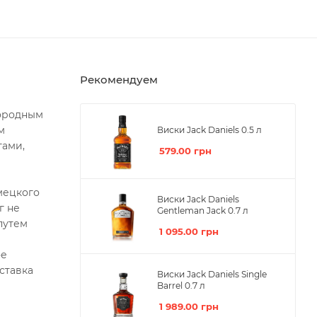
Рекомендуем
городным
м
Виски Jack Daniels 0.5 л
тами,
579.00
грн
мецкого
Виски Jack Daniels
г не
Gentleman Jack 0.7 л
путем
1 095.00
грн
ое
ставка
Виски Jack Daniels Single
Barrel 0.7 л
1 989.00
грн