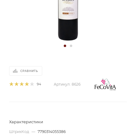
СРАВНИТЬ
94
Артикул:
8626
Характеристики
ШтрихКод
—
7790314055386