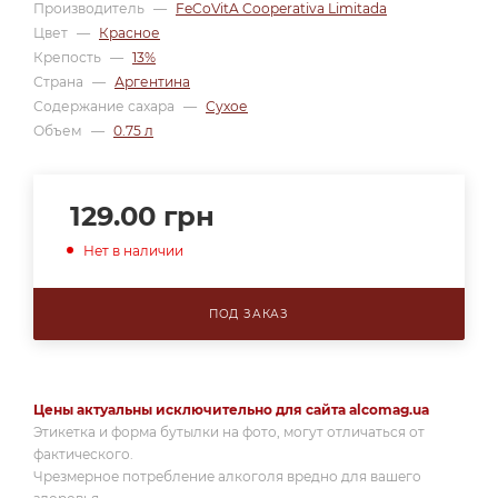
Производитель
—
FeCoVitA Cooperativa Limitada
Цвет
—
Красное
Крепость
—
13%
Страна
—
Аргентина
Содержание сахара
—
Сухое
Объем
—
0.75 л
129.00
грн
Нет в наличии
ПОД ЗАКАЗ
Цены актуальны исключительно для сайта alcomag.ua
Этикетка и форма бутылки на фото, могут отличаться от
фактического.
Чрезмерное потребление алкоголя вредно для вашего