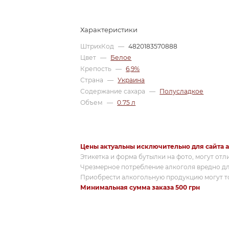
Характеристики
ШтрихКод
—
4820183570888
Цвет
—
Белое
Крепость
—
6,9%
Страна
—
Украина
Содержание сахара
—
Полусладкое
Объем
—
0.75 л
Цены актуальны исключительно для сайта a
Этикетка и форма бутылки на фото, могут отл
Чрезмерное потребление алкоголя вредно дл
Приобрести алкогольную продукцию могут то
Минимальная сумма заказа 500 грн