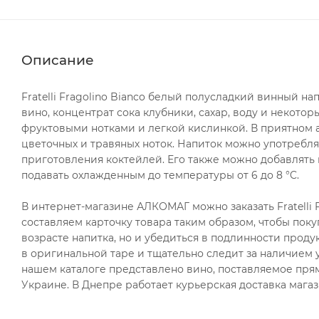
Описание
Fratelli Fragolino Bianco белый полусладкий винный н
вино, концентрат сока клубники, сахар, воду и некото
фруктовыми нотками и легкой кислинкой. В приятном а
цветочных и травяных ноток. Напиток можно употребля
приготовления коктейлей. Его также можно добавлять 
подавать охлажденным до температуры от 6 до 8 °C.
В интернет-магазине АЛКОМАГ можно заказать Fratelli F
составляем карточку товара таким образом, чтобы поку
возрасте напитка, но и убедиться в подлинности про
в оригинальной таре и тщательно следит за наличием 
нашем каталоге представлено вино, поставляемое пря
Украине. В Днепре работает курьерская доставка магаз