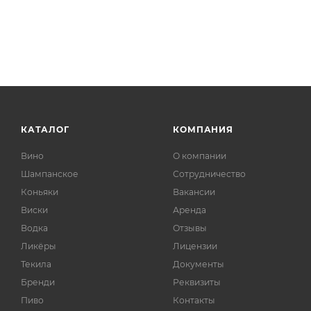
КАТАЛОГ
КОМПАНИЯ
Вино
О компании
Шампанское
Сотрудничество
Коньяки
Вакансии
Виски
Аренда
Водка
Отзывы
Ликёры
Лицензии
Текила
Документы
Бренди
Реквизиты
Пиво
Контакты