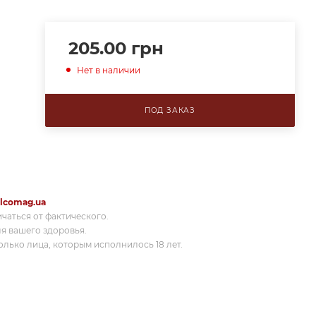
205.00
грн
Нет в наличии
ПОД ЗАКАЗ
lcomag.ua
ичаться от фактического.
я вашего здоровья.
лько лица, которым исполнилось 18 лет.