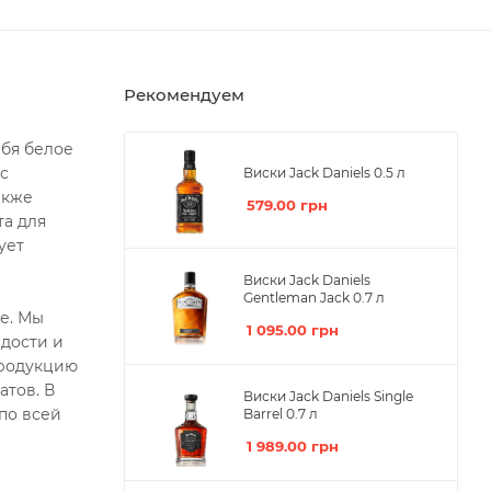
Рекомендуем
ебя белое
с
Виски Jack Daniels 0.5 л
акже
579.00
грн
та для
ует
Виски Jack Daniels
Gentleman Jack 0.7 л
не. Мы
1 095.00
грн
адости и
продукцию
атов. В
Виски Jack Daniels Single
по всей
Barrel 0.7 л
1 989.00
грн