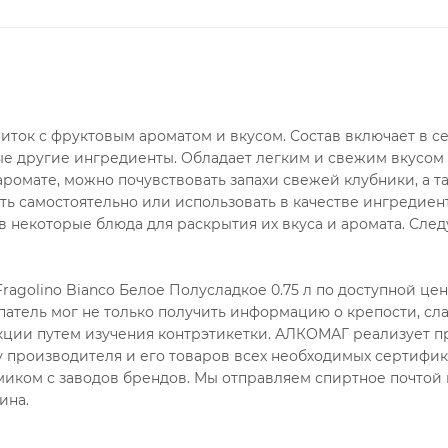
апиток с фруктовым ароматом и вкусом. Состав включает в с
рые другие ингредиенты. Обладает легким и свежим вкусом 
ромате, можно почувствовать запахи свежей клубники, а т
ть самостоятельно или использовать в качестве ингредиен
в некоторые блюда для раскрытия их вкуса и аромата. След
ragolino Bianco Белое Полусладкое 0.75 л по доступной це
патель мог не только получить информацию о крепости, сл
дукции путем изучения контрэтикетки. АЛКОМАГ реализует 
у производителя и его товаров всех необходимых сертифик
миком с заводов брендов. Мы отправляем спиртное почтой 
ина.