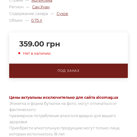
Страна
—
Аргентина
Регион
—
Сан Хуан
Содержание сахара
—
Сухое
Объем
—
0.75 л
359.00
грн
Нет в наличии
ПОД ЗАКАЗ
Цены актуальны исключительно для сайта alcomag.ua
Этикетка и форма бутылки на фото, могут отличаться от
фактического.
Чрезмерное потребление алкоголя вредно для вашего
здоровья.
Приобрести алкогольную продукцию могут только лица,
которым исполнилось 18 лет.