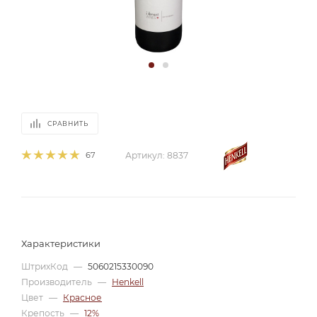
СРАВНИТЬ
67
Артикул:
8837
Характеристики
ШтрихКод
—
5060215330090
Производитель
—
Henkell
Цвет
—
Красное
Крепость
—
12%