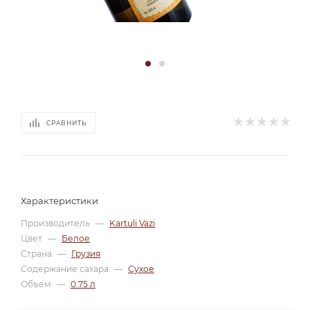
СРАВНИТЬ
Характеристики
Производитель
—
Kartuli Vazi
Цвет
—
Белое
Страна
—
Грузия
Содержание сахара
—
Сухое
Объем
—
0.75 л