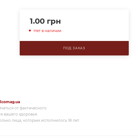
1.00
грн
Нет в наличии
ПОД ЗАКАЗ
lcomag.ua
ичаться от фактического.
я вашего здоровья.
лько лица, которым исполнилось 18 лет.