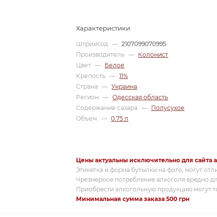
Характеристики
ШтрихКод
—
2107099070995
Производитель
—
Колонист
Цвет
—
Белое
Крепость
—
11%
Страна
—
Украина
Регион
—
Одесская область
Содержание сахара
—
Полусухое
Объем
—
0.75 л
Цены актуальны исключительно для сайта a
Этикетка и форма бутылки на фото, могут отл
Чрезмерное потребление алкоголя вредно дл
Приобрести алкогольную продукцию могут то
Минимальная сумма заказа 500 грн