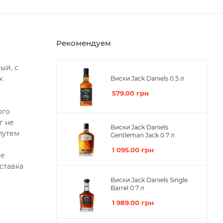
Рекомендуем
ый, с
х
Виски Jack Daniels 0.5 л
579.00
грн
ого
г не
Виски Jack Daniels
путем
Gentleman Jack 0.7 л
1 095.00
грн
ое
ставка
Виски Jack Daniels Single
Barrel 0.7 л
1 989.00
грн