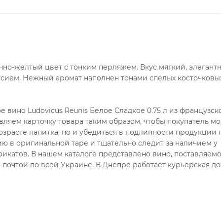
нно-желтый цвет с тонким перляжем. Вкус мягкий, элегантн
сием. Нежный аромат наполнен тонами спелых косточковы
 вино Ludovicus Reunis Белое Сладкое 0.75 л из французск
вляем карточку товара таким образом, чтобы покупатель мо
озрасте напитка, но и убедиться в подлинности продукции 
ю в оригинальной таре и тщательно следит за наличием у
икатов. В нашем каталоге представлено вино, поставляем
почтой по всей Украине. В Днепре работает курьерская до