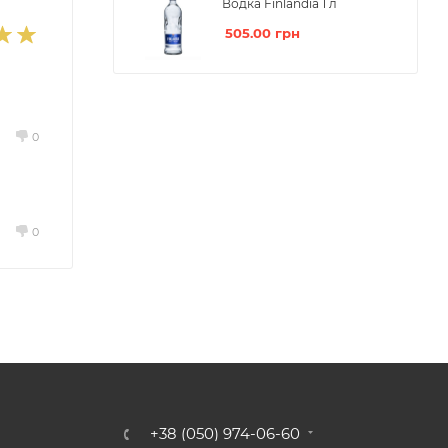
Водка Finlandia 1 л
505.00
грн
0
0
+38 (050) 974-06-60