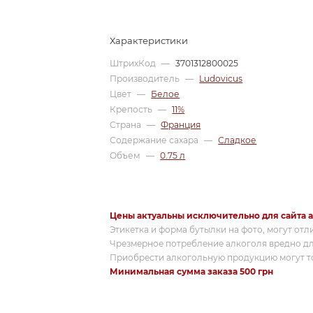
Характеристики
ШтрихКод
—
3701312800025
Производитель
—
Ludovicus
Цвет
—
Белое
Крепость
—
11%
Страна
—
Франция
Содержание сахара
—
Сладкое
Объем
—
0.75 л
Цены актуальны исключительно для сайта a
Этикетка и форма бутылки на фото, могут отл
Чрезмерное потребление алкоголя вредно дл
Приобрести алкогольную продукцию могут то
Минимальная сумма заказа 500 грн