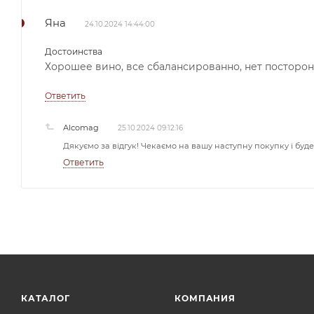
Яна
24.10.2024 14:44:00
Достоинства
Хорошее вино, все сбалансированно, нет посторонн
Ответить
Alcomag
25.10.2024 09:12:16
Дякуємо за відгук! Чекаємо на вашу наступну покупку і буд
Ответить
КАТАЛОГ
КОМПАНИЯ