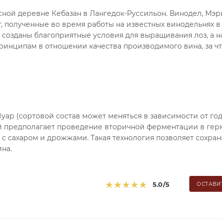
исной деревне Кебазан в Лангедок-Руссильон. Винодел, Мэ
т, полученные во время работы на известных винодельнях 
 созданы благоприятные условия для выращивания лоз, а н
ринципам в отношении качества производимого вина, за чт
ар (сортовой состав может меняться в зависимости от год
ый предполагает проведение вторичной ферментации в гер
 с сахаром и дрожжами. Такая технология позволяет сохран
на.
5.0
/5
ОСТАВИ