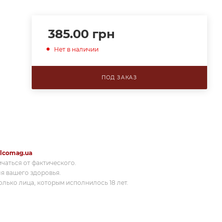
385.00
грн
Нет в наличии
ПОД ЗАКАЗ
lcomag.ua
ичаться от фактического.
я вашего здоровья.
лько лица, которым исполнилось 18 лет.