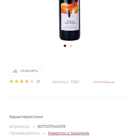
СРАВНИТЬ
51
Артикул:
7360
Характеристики
ШтрихКод
—
8017257041009
Производитель
—
Maestrino e Spiaggiole