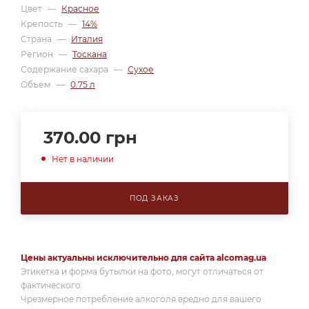
Цвет
—
Красное
Крепость
—
14%
Страна
—
Италия
Регион
—
Тоскана
Содержание сахара
—
Сухое
Объем
—
0.75 л
370.00
грн
Нет в наличии
ПОД ЗАКАЗ
Цены актуальны исключительно для сайта alcomag.ua
Этикетка и форма бутылки на фото, могут отличаться от
фактического.
Чрезмерное потребление алкоголя вредно для вашего