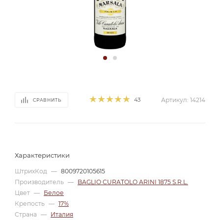
43
Артикул:
14214
СРАВНИТЬ
Характеристики
ШтрихКод
—
8009720105615
Производитель
—
BAGLIO CURATOLO ARINI 1875 S.R.L.
Цвет
—
Белое
Крепость
—
17%
Страна
—
Италия