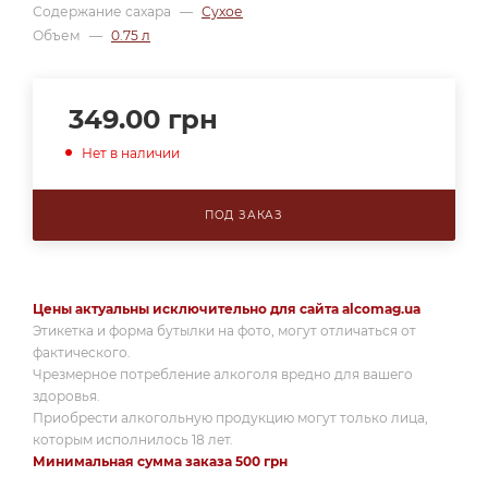
Содержание сахара
—
Сухое
Объем
—
0.75 л
349.00
грн
Нет в наличии
ПОД ЗАКАЗ
Цены актуальны исключительно для сайта alcomag.ua
Этикетка и форма бутылки на фото, могут отличаться от
фактического.
Чрезмерное потребление алкоголя вредно для вашего
здоровья.
Приобрести алкогольную продукцию могут только лица,
которым исполнилось 18 лет.
Минимальная сумма заказа 500 грн