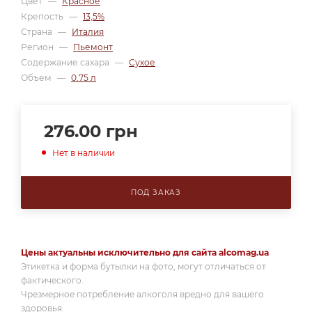
Цвет
—
Красное
Крепость
—
13,5%
Страна
—
Италия
Регион
—
Пьемонт
Содержание сахара
—
Сухое
Объем
—
0.75 л
276.00
грн
Нет в наличии
ПОД ЗАКАЗ
Цены актуальны исключительно для сайта alcomag.ua
Этикетка и форма бутылки на фото, могут отличаться от
фактического.
Чрезмерное потребление алкоголя вредно для вашего
здоровья.