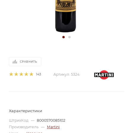
СРАВНИТЬ
143
Артикул:
5324
Характеристики
ШтрихКод
—
8000570085102
Производитель
—
Martini