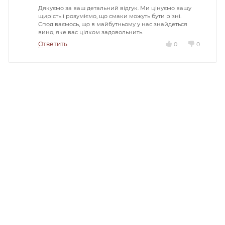
Дякуємо за ваш детальний відгук. Ми цінуємо вашу
щирість і розуміємо, що смаки можуть бути різні.
Сподіваємось, що в майбутньому у нас знайдеться
вино, яке вас цілком задовольнить.
Ответить
0
0