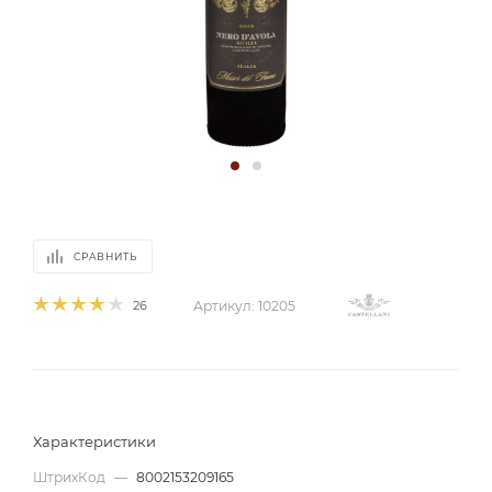
СРАВНИТЬ
26
Артикул:
10205
Характеристики
ШтрихКод
—
8002153209165