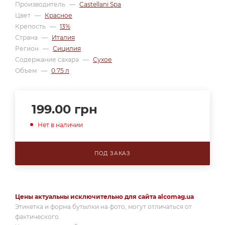
Производитель
—
Castellani Spa
Цвет
—
Красное
Крепость
—
13%
Страна
—
Италия
Регион
—
Сицилия
Содержание сахара
—
Сухое
Объем
—
0.75 л
199.00
грн
Нет в наличии
ПОД ЗАКАЗ
Цены актуальны исключительно для сайта alcomag.ua
Этикетка и форма бутылки на фото, могут отличаться от
фактического.