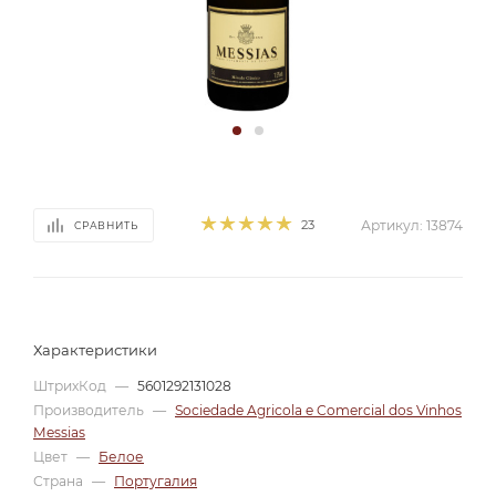
23
Артикул:
13874
СРАВНИТЬ
Характеристики
ШтрихКод
—
5601292131028
Производитель
—
Sociedade Agricola e Comercial dos Vinhos
Messias
Цвет
—
Белое
Страна
—
Португалия