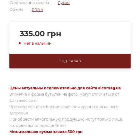
Содержание сахара
—
Сухое
Объем
—
0.75 л
335.00
грн
Нет в наличии
ПОД ЗАКАЗ
Цены актуальны исключительно для сайта alcomag.ua
Этикетка и форма бутылки на фото, могут отличаться от
фактического.
Чрезмерное потребление алкоголя вредно для вашего
здоровья.
Приобрести алкогольную продукцию могут только лица,
которым исполнилось 18 лет.
Минимальная сумма заказа 500 грн