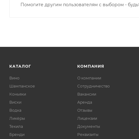
Помогите другим пользователям с выбором - будь
КАТАЛОГ
КОМПАНИЯ
Вино
О компании
Шампанское
Сотрудничество
Коньяки
Вакансии
Виски
Аренда
Водка
Отзывы
Ликёры
Лицензии
Текила
Документы
Бренди
Реквизиты