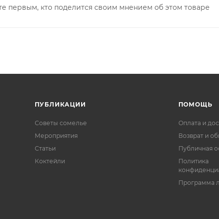
те первым, кто поделится своим мнением об этом товаре
ПУБЛИКАЦИИ
ПОМОЩЬ
Советы сомелье
Оплата и дос
Мероприятия
Возврат и о
Статьи
Публичная о
Коктейли
Политика
конфиденци
Программа 