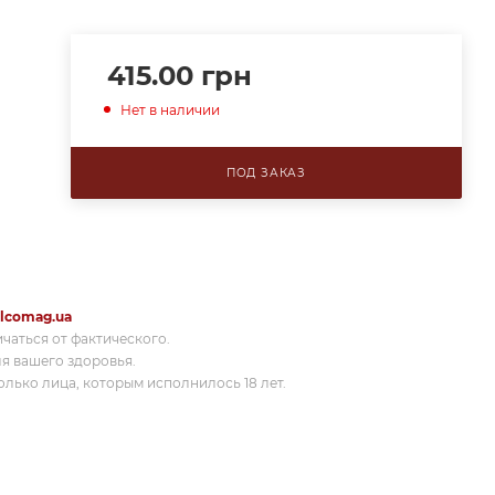
415.00
грн
Нет в наличии
ПОД ЗАКАЗ
lcomag.ua
ичаться от фактического.
я вашего здоровья.
лько лица, которым исполнилось 18 лет.