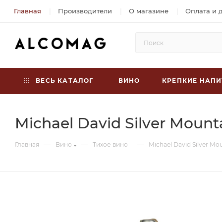
Главная
Производители
О магазине
Оплата и 
ВЕСЬ КАТАЛОГ
ВИНО
КРЕПКИЕ НАПИ
Michael David Silver Moun
—
—
—
Главная
Вино
Тихое вино
Michael David Silver M