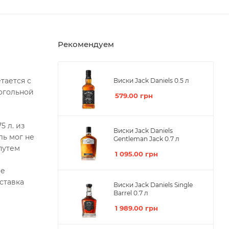
Рекомендуем
тается с
Виски Jack Daniels 0.5 л
огольной
579.00
грн
5 л. из
Виски Jack Daniels
ль мог не
Gentleman Jack 0.7 л
путем
1 095.00
грн
ое
ставка
Виски Jack Daniels Single
Barrel 0.7 л
1 989.00
грн