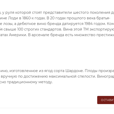
, у руля которой стоят представители шестого поколения д
е Лоди в 1860-х годах. В 20 годах прошлого века братья-
лозы, а дебютное вино бренда датируется 1984 годом. Ко
 свыше 100 строгих стандартов. Вина этой ТМ экспортирую
Штатах Америки. В арсенале бренда есть множество престиж
е вино, изготовленное из ягод сорта Шардоне. Плоды произр
т вручную по достижению максимальной спелости. Виногра
сно традиционному методу.
ОСТАВИ