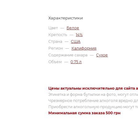
Характеристики
Цвет
—
Белое
Крепость
—
14%
Страна
—
США
Регион
—
Калифорния
Содержание сахара
—
Сухое
Объем
—
0.75 л
Цены актуальны исключительно для сайта a
Этикетка и форма бутылки на фото, могут отл
Чрезмерное потребление алкоголя вредно дл
Приобрести алкогольную продукцию могут то
Минимальная сумма заказа 500 грн