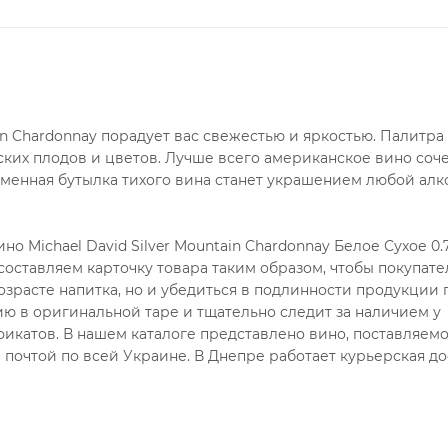
ain Chardonnay порадует вас свежестью и яркостью. Палитра
ких плодов и цветов. Лучше всего американское вино соче
менная бутылка тихого вина станет украшением любой алк
 Michael David Silver Mountain Chardonnay Белое Сухое 0.7
оставляем карточку товара таким образом, чтобы покупате
озрасте напитка, но и убедиться в подлинности продукции 
ю в оригинальной таре и тщательно следит за наличием у
икатов. В нашем каталоге представлено вино, поставляем
почтой по всей Украине. В Днепре работает курьерская до