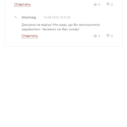
Ответить
0
0
Alcomag
14.08.2024 12:21:25
Дякуємо за відгук! Ми раді, що Ви залишилися
задоволені. Чекаємо на Вас знову!
Ответить
0
0