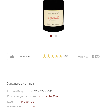
40
Артикул:
13930
СРАВНИТЬ
Характеристики
ШтрихКод
—
8032589500178
Производитель
—
Monte del Fra
Цвет
—
Красное
Крепость
—
12,5%