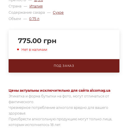
Страна
—
Италия
Содержание сахара
—
Сухое
Объем
—
0.75 л
775.00
грн
Нет в наличии
ПОД ЗАКАЗ
Цены актуальны исключительно для сайта alcomag.ua
Этикетка и форма бутылки на фото, могут отличаться от
фактического.
Чрезмерное потребление алкоголя вредно для вашего
здоровья.
Приобрести алкогольную продукцию могут только лица,
которым исполнилось 18 лет.