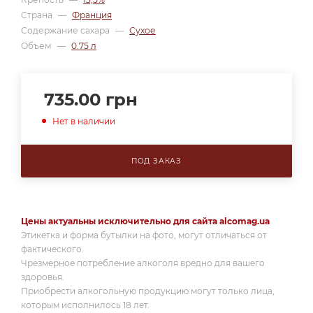
Страна
—
Франция
Содержание сахара
—
Сухое
Объем
—
0.75 л
735.00
грн
Нет в наличии
ПОД ЗАКАЗ
Цены актуальны исключительно для сайта alcomag.ua
Этикетка и форма бутылки на фото, могут отличаться от
фактического.
Чрезмерное потребление алкоголя вредно для вашего
здоровья.
Приобрести алкогольную продукцию могут только лица,
которым исполнилось 18 лет.