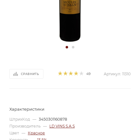
49
Артикул:
11310
СРАВНИТЬ
Характеристики
ШтрихКод
—
3450301160878
Производитель
—
LD VINS S.A.S
Цвет
—
Красное
Крепость
—
13,5%