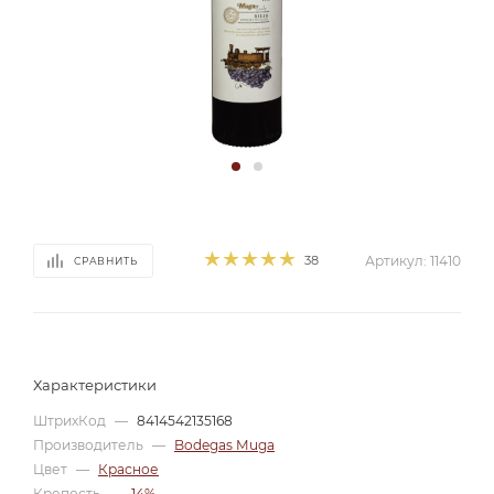
38
Артикул:
11410
СРАВНИТЬ
Характеристики
ШтрихКод
—
8414542135168
Производитель
—
Bodegas Muga
Цвет
—
Красное
Крепость
—
14%