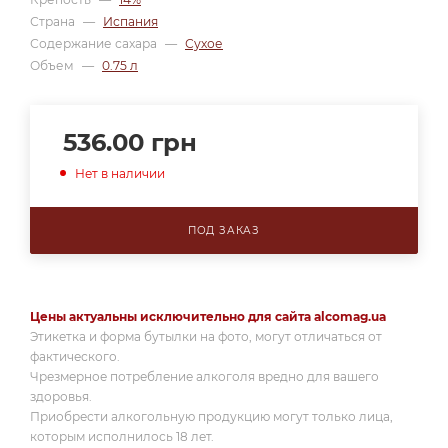
Страна
—
Испания
Содержание сахара
—
Сухое
Объем
—
0.75 л
536.00
грн
Нет в наличии
ПОД ЗАКАЗ
Цены актуальны исключительно для сайта alcomag.ua
Этикетка и форма бутылки на фото, могут отличаться от
фактического.
Чрезмерное потребление алкоголя вредно для вашего
здоровья.
Приобрести алкогольную продукцию могут только лица,
которым исполнилось 18 лет.