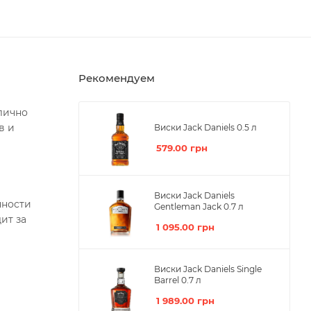
Рекомендуем
лично
в и
Виски Jack Daniels 0.5 л
579.00
грн
Виски Jack Daniels
нности
Gentleman Jack 0.7 л
ит за
1 095.00
грн
Виски Jack Daniels Single
Barrel 0.7 л
1 989.00
грн