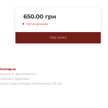
650.00
грн
Нет в наличии
ПОД ЗАКАЗ
lcomag.ua
ичаться от фактического.
я вашего здоровья.
лько лица, которым исполнилось 18 лет.