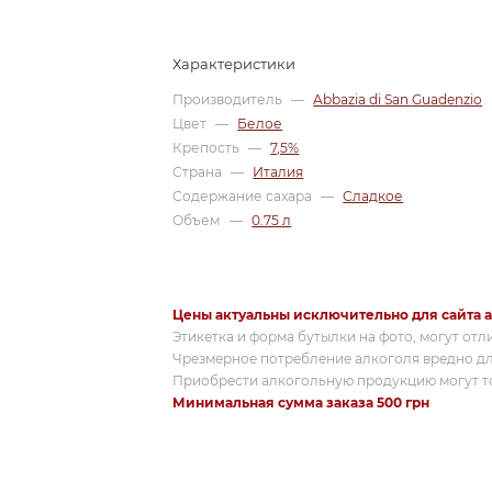
Характеристики
Производитель
—
Abbazia di San Guadenzio
Цвет
—
Белое
Крепость
—
7,5%
Страна
—
Италия
Содержание сахара
—
Сладкое
Объем
—
0.75 л
Цены актуальны исключительно для сайта a
Этикетка и форма бутылки на фото, могут отл
Чрезмерное потребление алкоголя вредно дл
Приобрести алкогольную продукцию могут то
Минимальная сумма заказа 500 грн