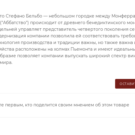
анто Стефано Бельбо — небольшом городке между Монферра
" ("Аббатство") происходит от древнего бенедиктинского мо
одельней управляет представитель четвертого поколения с
дернизация компании позволила ей соответствовать треб
нология производства и традиции важны, но также важна 
зяйства расположены на холмах Пьемонта и имеют идеальн
бразие позволяет компании выпускать широкий спектр вин
 мира.
ОСТАВИ
те первым, кто поделится своим мнением об этом товаре