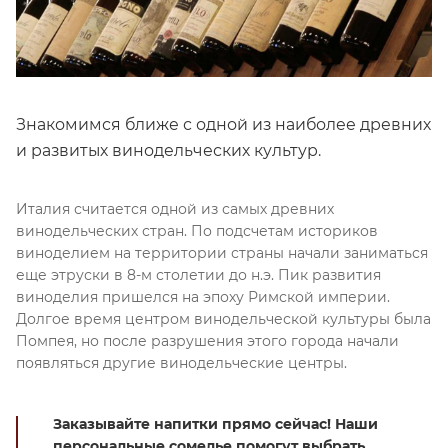
Знакомимся ближе с одной из наиболее древних
и развитых винодельческих культур.
Италия считается одной из самых древних
винодельческих стран. По подсчетам историков
виноделием на территории страны начали заниматься
еще этруски в 8-м столетии до н.э. Пик развития
виноделия пришелся на эпоху Римской империи.
Долгое время центром винодельческой культуры была
Помпея, но после разрушения этого города начали
появляться другие винодельческие центры.
Заказывайте напитки прямо сейчас! Наши
персональные сомелье помогут выбрать