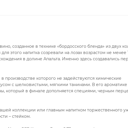
вино, созданное в технике «бордосского бленда» из двух к
для этого напитка созревали на лозах возрастом не менее 1
схождения в долине Апальта. Именно здесь создавались пе
о, в производстве которого не задействуются химические
кусом с шелковистыми, мягкими танинами. В его ароматике
ы, который в финале дополняется специями, черным перц
вашей коллекции или главным напитком торжественного у
сти – стейком.