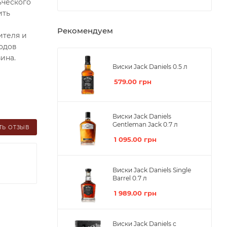
ьческого
ить
Рекомендуем
ителя и
водов
ина.
Виски Jack Daniels 0.5 л
579.00
грн
Виски Jack Daniels
Gentleman Jack 0.7 л
ТЬ ОТЗЫВ
1 095.00
грн
Виски Jack Daniels Single
Barrel 0.7 л
1 989.00
грн
Виски Jack Daniels с