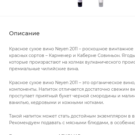
Описание
Красное сухое вино Neyen 2011 – роскошное винтажное 
красных сортов – Карменер и Каберне Совиньон. Ягоды 
которые произрастают на холмах вулканического прои
премиальные чилийские вина.
Красное сухое вино Neyen 2011 – это органическое вин
компоненты. Напиток отличается достаточно свежим в
проступает приятный букет черной смородины и малин
ванилью, кедровыми и кожными нотками.
Такой напиток может стать достойным экземпляром в 
Рекомендуем подавать с мясными блюдами, в особенно