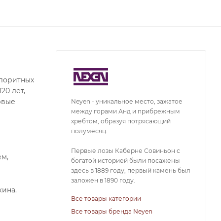
олоритных
20 лет,
рвые
Neyen - уникальное место, зажатое
между горами Анд и прибрежным
хребтом, образуя потрясающий
полумесяц.
Первые лозы Каберне Совиньон с
ем,
богатой историей были посажены
здесь в 1889 году, первый камень был
заложен в 1890 году.
жина.
Все товары категории
Все товары бренда Neyen