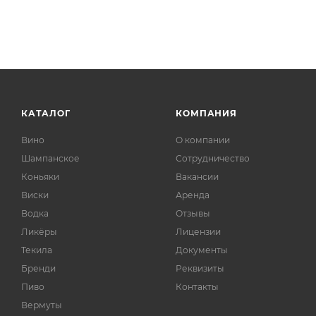
КАТАЛОГ
КОМПАНИЯ
Вино
О компании
Шампанское
Сотрудничество
Коньяки
Вакансии
Виски
Аренда
Водка
Отзывы
Ликёры
Лицензии
Текила
Документы
Бренди
Реквизиты
Пиво
Контакты
Вермуты