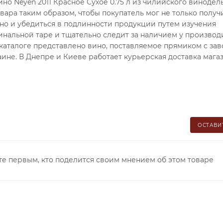
но Neyen 2011 Красное Сухое 0.75 л из чилийского винодел
вара таким образом, чтобы покупатель мог не только получ
 но и убедиться в подлинности продукции путем изучения
нальной таре и тщательно следит за наличием у производ
каталоге представлено вино, поставляемое прямиком с за
ине. В Днепре и Киеве работает курьерская доставка магаз
ОСТАВИ
те первым, кто поделится своим мнением об этом товаре