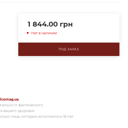
1 844.00
грн
Нет в наличии
ПОД ЗАКАЗ
lcomag.ua
ичаться от фактического.
я вашего здоровья.
лько лица, которым исполнилось 18 лет.