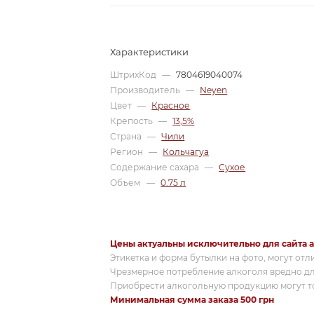
Характеристики
ШтрихКод
—
7804619040074
Производитель
—
Neyen
Цвет
—
Красное
Крепость
—
13,5%
Страна
—
Чили
Регион
—
Кольчагуа
Содержание сахара
—
Сухое
Объем
—
0.75 л
Цены актуальны исключительно для сайта a
Этикетка и форма бутылки на фото, могут отл
Чрезмерное потребление алкоголя вредно дл
Приобрести алкогольную продукцию могут то
Минимальная сумма заказа 500 грн