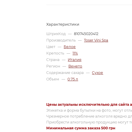
Характеристики
ШтрихКод
—
810745020412
Производитель
—
Toser Vini Spa
Цвет
—
Белое
Крепость
—
11%
Страна
—
Италия
Регион
—
Венето
Содержание сахара
—
Сухое
Объем
—
0.75 л
Цены актуальны исключительно для сайта a
Этикетка и форма бутылки на фото, могут отл
Чрезмерное потребление алкоголя вредно дл
Приобрести алкогольную продукцию могут то
Минимальная сумма заказа 500 грн