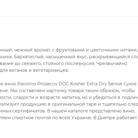
нный, нежный аромат, с фруктовыми и цветочными нотами,
шника. Бархатистый, насыщенный вкус, раскрывающийся с
вание до свежего, стойкого послевкусия. Чрезвычайно
для веганов и вегетарианцев.
вино Pavolino Prosecco DOC Kosher Extra Dry Белое Сухое 0
ене. Мы составляем карточку товара таким образом, чтобы
сти, сладости и возрасте напитка, но и убедиться в подли
ализует продукцию в оригинальной таре и тщательно след
имых сертификатов. В нашем каталоге представлено вино,
ляем спиртное почтой по всей Украине. В Днепре работает