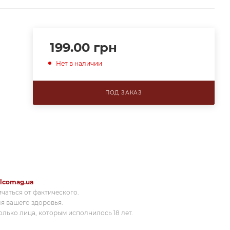
199.00
грн
Нет в наличии
ПОД ЗАКАЗ
lcomag.ua
ичаться от фактического.
я вашего здоровья.
лько лица, которым исполнилось 18 лет.