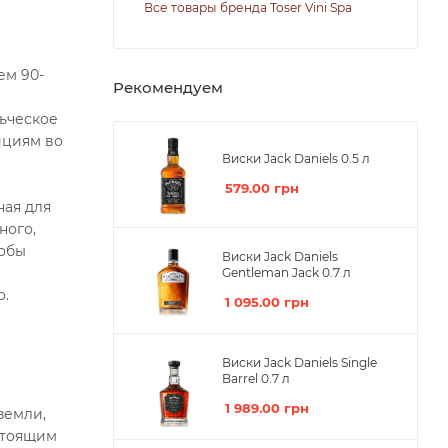
Все товары бренда Toser Vini Spa
ем 90-
Рекомендуем
ьческое
ициям во
Виски Jack Daniels 0.5 л
579.00
грн
ная для
ного,
тобы
Виски Jack Daniels
Gentleman Jack 0.7 л
о.
1 095.00
грн
Виски Jack Daniels Single
Barrel 0.7 л
1 989.00
грн
земли,
стоящим