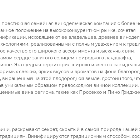
 престижная семейная винодельческая компания с более ч
ванное положение на высококонкурентном рынке, сочетая
нификации, исходящие от ее владельцев, древнее винодел
хнологиями, реализованными с полным уважением к трад
ное качество его широкого ассортимента изысканных вин.
 самом сердце залитого солнцем природного ландшафта,
ионе. Эта щедрая территория широко известна как идеаль
оримых свежих, ярких вкусов и ароматов на фоне благород
 выращенный на этой плодородной земле, достоин того, ч
став уникальным образцом превосходной винной коллекции.
ценимые вина региона, такие как Просекко и Пино Гриджи
Вини, раскрывают секрет, скрытый в самой природе нашей 
 к традициям. Винифицируются традиционным способом, со