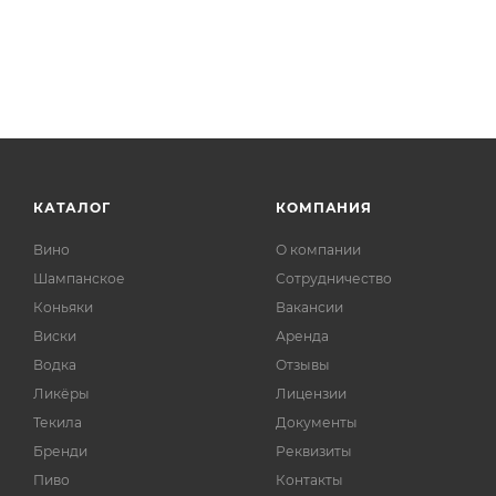
КАТАЛОГ
КОМПАНИЯ
Вино
О компании
Шампанское
Сотрудничество
Коньяки
Вакансии
Виски
Аренда
Водка
Отзывы
Ликёры
Лицензии
Текила
Документы
Бренди
Реквизиты
Пиво
Контакты