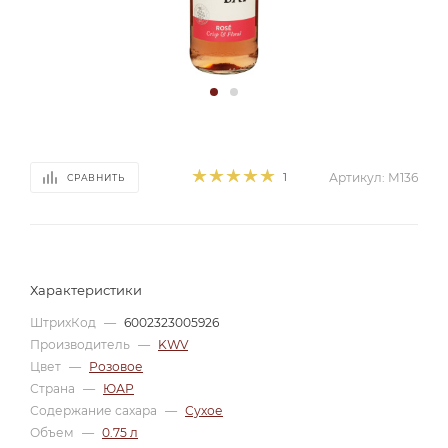
1
Артикул:
М136
СРАВНИТЬ
Характеристики
ШтрихКод
—
6002323005926
Производитель
—
KWV
Цвет
—
Розовое
Страна
—
ЮАР
Содержание сахара
—
Сухое
Объем
—
0.75 л