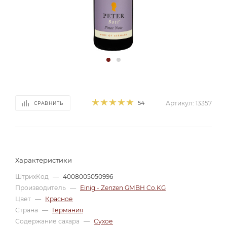
54
Артикул:
13357
СРАВНИТЬ
Характеристики
ШтрихКод
—
4008005050996
Производитель
—
Einig - Zenzen GMBH Co.KG
Цвет
—
Красное
Страна
—
Германия
Содержание сахара
—
Сухое