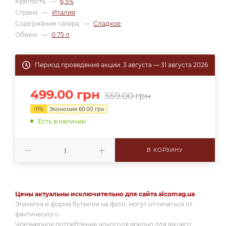
Крепость
—
6,5%
Страна
—
Италия
Содержание сахара
—
Сладкое
Объем
—
0.75 л
Период проведения акции: 3 августа — 31 августа 2026
499.00
грн
559.00
грн
-
11
%
Экономия
60.00
грн
Есть в наличии
В КОРЗИНУ
Цены актуальны исключительно для сайта alcomag.ua
Этикетка и форма бутылки на фото, могут отличаться от
фактического.
Чрезмерное потребление алкоголя вредно для вашего