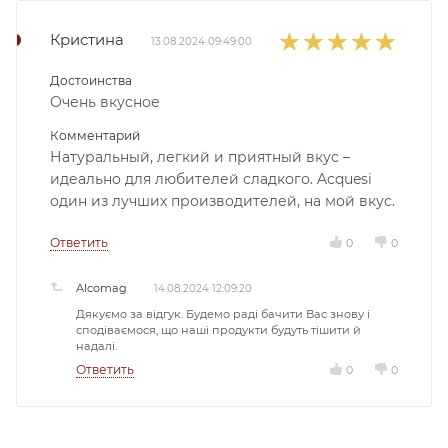
Кристина
13.08.2024 09:49:00
Достоинства
Очень вкусное
Комментарий
Натуральный, легкий и приятный вкус –
идеально для любителей сладкого. Acquesi
один из лучших производителей, на мой вкус.
Ответить
0
0
Alcomag
14.08.2024 12:09:20
Дякуємо за відгук. Будемо раді бачити Вас знову і
сподіваємося, що наші продукти будуть тішити й
надалі.
Ответить
0
0